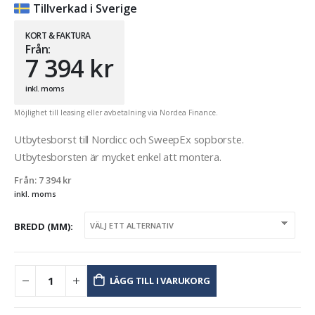
Tillverkad i Sverige
KORT & FAKTURA
Från:
7 394
kr
inkl. moms
Möjlighet till leasing eller avbetalning via Nordea Finance.
Utbytesborst till Nordicc och SweepEx sopborste.
Utbytesborsten är mycket enkel att montera.
Från:
7 394
kr
inkl. moms
BREDD (MM)
LÄGG TILL I VARUKORG