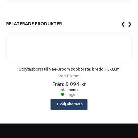
‹
›
RELATERADE PRODUKTER
Utbytesborst till Vee-Broom sopborste, bredd 1,5-3,6m
Vee-Broom
Från:
9 094
kr
inkl. moms
I lager
Välj alternativ