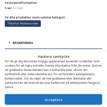
Leveransinformation
Frakt:
Fri frakt
Se alla produkter inom samma kategori
Tillbehör Maskinborstar
BESKRIVNING
Hantera samtycke
Utbytesborst till Nordicc & SweepEx, bredd 1,2-3,0m
För att ge dig den bästa möjliga upplevelsen använder vi tekniker som
cookies för att lagra och/eller hämta information från din enhet. Genom
Utbytesborst till Nordicc och SweepEx sopborste.
att godkänna dessa tekniker kan vi behandla data, såsom din
Utbytesborsten är mycket enkel att montera.
surfhistorik eller unika identifierare, för att förbättra webbplatsens
funktionalitet. Om du väljer att inte godkänna eller återkallar ditt
samtycke kan det leda till att vissa funktioner på webbplatsen fungerar
sämre.
Varianttabell
Acceptera
Artikelnummer
Bredd (mm)
Vikt (kg)