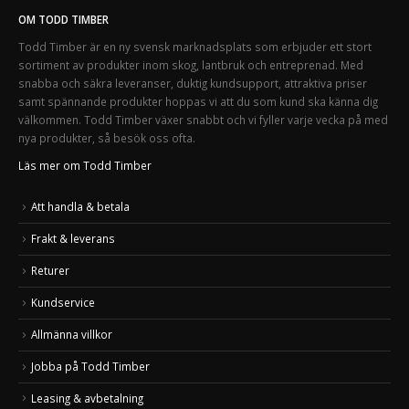
OM TODD TIMBER
Todd Timber är en ny svensk marknadsplats som erbjuder ett stort
sortiment av produkter inom skog, lantbruk och entreprenad. Med
snabba och säkra leveranser, duktig kundsupport, attraktiva priser
samt spännande produkter hoppas vi att du som kund ska känna dig
välkommen. Todd Timber växer snabbt och vi fyller varje vecka på med
nya produkter, så besök oss ofta.
Läs mer om Todd Timber
Att handla & betala
Frakt & leverans
Returer
Kundservice
Allmänna villkor
Jobba på Todd Timber
Leasing & avbetalning