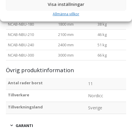
NCAB-NBU-120
1200 mm
27 kg
Visa inställningar
NCAB-NBU-150
1500 mm
33 kg
Allmänna villkor
NCAB-NBU-180
1800 mm
38 kg
NCAB-NBU-210
2100 mm
46 kg
NCAB-NBU-240
2400 mm
51 kg
NCAB-NBU-300
3000 mm
66 kg
Övrig produktinformation
Antal rader borst
11
Tillverkare
Nordicc
Tillverkningsland
Sverige
GARANTI