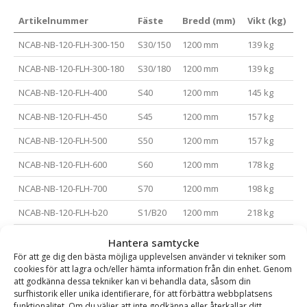
Artikelnummer
Fäste
Bredd (mm)
Vikt (kg)
NCAB-NB-120-FLH-300-150
S30/150
1200 mm
139 kg
NCAB-NB-120-FLH-300-180
S30/180
1200 mm
139 kg
NCAB-NB-120-FLH-400
S40
1200 mm
145 kg
NCAB-NB-120-FLH-450
S45
1200 mm
157 kg
NCAB-NB-120-FLH-500
S50
1200 mm
157 kg
NCAB-NB-120-FLH-600
S60
1200 mm
178 kg
NCAB-NB-120-FLH-700
S70
1200 mm
198 kg
NCAB-NB-120-FLH-b20
S1/B20
1200 mm
218 kg
NCAB-NB-150-FLH-300-150
S30/150
1500 mm
163 kg
Hantera samtycke
För att ge dig den bästa möjliga upplevelsen använder vi tekniker som
NCAB-NB-150-FLH-300-180
S30/180
1500 mm
163 kg
cookies för att lagra och/eller hämta information från din enhet. Genom
att godkänna dessa tekniker kan vi behandla data, såsom din
NCAB-NB-150-FLH-400
S40
1500 mm
169 kg
surfhistorik eller unika identifierare, för att förbättra webbplatsens
funktionalitet. Om du väljer att inte godkänna eller återkallar ditt