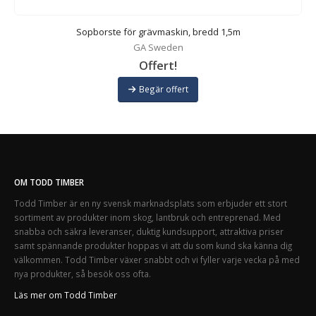
Sopborste för grävmaskin, bredd 1,5m
GA Sweden
Offert!
Begär offert
OM TODD TIMBER
Todd Timber är en ny svensk marknadsplats som erbjuder ett stort
sortiment av produkter inom skog, lantbruk och entreprenad. Med
snabba och säkra leveranser, duktig kundsupport, attraktiva priser
samt spännande produkter hoppas vi att du som kund ska känna dig
välkommen. Todd Timber växer snabbt och vi fyller varje vecka på med
nya produkter, så besök oss ofta.
Läs mer om Todd Timber