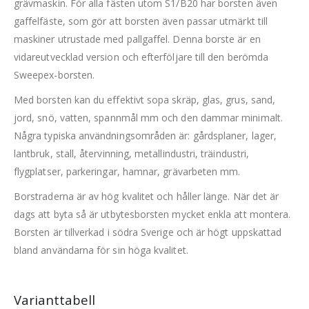
grävmaskin. För alla fästen utom S1/B20 har borsten även
gaffelfäste, som gör att borsten även passar utmärkt till
maskiner utrustade med pallgaffel. Denna borste är en
vidareutvecklad version och efterföljare till den berömda
Sweepex-borsten.
Med borsten kan du effektivt sopa skräp, glas, grus, sand,
jord, snö, vatten, spannmål mm och den dammar minimalt.
Några typiska användningsområden är: gårdsplaner, lager,
lantbruk, stall, återvinning, metallindustri, träindustri,
flygplatser, parkeringar, hamnar, grävarbeten mm.
Borstraderna är av hög kvalitet och håller länge. När det är
dags att byta så är utbytesborsten mycket enkla att montera.
Borsten är tillverkad i södra Sverige och är högt uppskattad
bland användarna för sin höga kvalitet.
Varianttabell