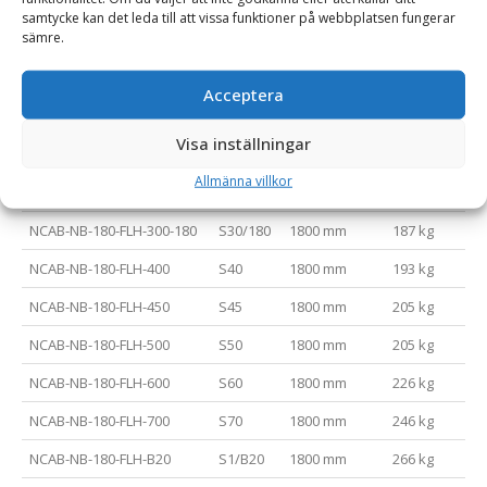
NCAB-NB-150-FLH-450
S45
1500 mm
181 kg
samtycke kan det leda till att vissa funktioner på webbplatsen fungerar
sämre.
NCAB-NB-150-FLH-500
S50
1500 mm
181 kg
NCAB-NB-150-FLH-600
S60
1500 mm
202 kg
Acceptera
NCAB-NB-150-FLH-700
S70
1500 mm
222 kg
Visa inställningar
NCAB-NB-150-FLH-B20
S1/B20
1500 mm
242 kg
Allmänna villkor
NCAB-NB-180-FLH-300-150
S30/150
1800 mm
187 kg
NCAB-NB-180-FLH-300-180
S30/180
1800 mm
187 kg
NCAB-NB-180-FLH-400
S40
1800 mm
193 kg
NCAB-NB-180-FLH-450
S45
1800 mm
205 kg
NCAB-NB-180-FLH-500
S50
1800 mm
205 kg
NCAB-NB-180-FLH-600
S60
1800 mm
226 kg
NCAB-NB-180-FLH-700
S70
1800 mm
246 kg
NCAB-NB-180-FLH-B20
S1/B20
1800 mm
266 kg