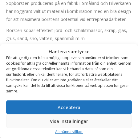
Sopborsten produceras på en fabrik i Småland och tillverkaren
har noggrant valt ut material i kombination med en bra design
för att maximera borstens potential vid entreprenadarbeten.
Borsten sopar effektivt jord- och schaktmassor, skräp, glas,
grus, sand, snö, vatten, spannmål m.m.
När borsten inte används finns två manuellt nedfällbara
Hantera samtycke
stödben för att borsten ska stå stadigt.
För att ge dig den bästa möjliga upplevelsen använder vi tekniker som
cookies för att lagra och/eller hämta information från din enhet. Genom
Livslängden på de utbytbara borstraderna är lång men det är
att godkänna dessa tekniker kan vi behandla data, såsom din
surfhistorik eller unika identifierare, för att förbättra webbplatsens
oerhört enkelt att byta när det väl är dags.
funktionalitet. Om du väljer att inte godkänna eller återkallar ditt
samtycke kan det leda till att vissa funktioner på webbplatsen fungerar
sämre.
Varianttabell
Acceptera
Artikelnummer
Fäste
Bredd (mm)
Visa inställningar
CARR-14001-s30-150
S30/150
1250 mm
Allmänna villkor
CARR-14001-s30-180
S30/180
1250 mm