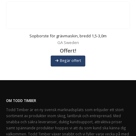
d
Sopborste för grävmaskin, bredd 1,5-3,0m
GA Sweden
Offert!
Begär offert
OM TODD TIMBER
Todd Timber är en ny svensk marknadsplats som erbjuder ett stort
sortiment av produkter inom skog, lantbruk och entreprenad. Med
snabba och säkra leveranser, duktig kundsupport, attraktiva priser
samt spännande produkter hoppas vi att du som kund ska känna dig
välkommen. Todd Timber växer snabbt och vi fyller varje vecka på med