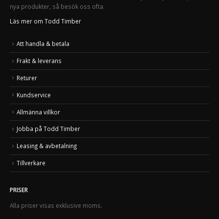
nya produkter, så besök oss ofta.
Läs mer om Todd Timber
Att handla & betala
Frakt & leverans
Returer
Kundservice
Allmänna villkor
Jobba på Todd Timber
Leasing & avbetalning
Tillverkare
PRISER
Alla priser visas exklusive moms.