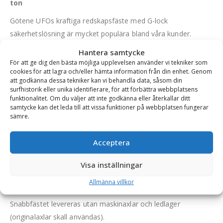
ton
Götene UFOs kraftiga redskapsfäste med G-lock
säkerhetslösning är mycket populära bland våra kunder.
Snabbfästet anpassas till just din maskin för bästa
Hantera samtycke
grävegenskaper.
För att ge dig den bästa möjliga upplevelsen använder vi tekniker som
cookies för att lagra och/eller hämta information från din enhet. Genom
Snabbfästet är producerad i den bästa möjliga plåtkvaliteten
att godkänna dessa tekniker kan vi behandla data, såsom din
surfhistorik eller unika identifierare, för att förbättra webbplatsens
och hålen i gavlarna borras efter att passformen är justerad
funktionalitet. Om du väljer att inte godkänna eller återkallar ditt
efter bärmaskinen.
samtycke kan det leda till att vissa funktioner på webbplatsen fungerar
sämre.
Snabbfästet är utrustad med en mekanisk/hydraulisk
säkerhetslösning, G-lock, för tillkoppling av redskap som gör
Acceptera
att det aldrig går att köra ut låskilen om inte maskinfästet är i
rätt läge. Det går därmed aldrig att låsa maskinfästet i någon
Visa inställningar
annan position än rätt position. G-lock är en patenterad
Allmänna villkor
lösning.
Snabbfästet levereras utan maskinaxlar och ledlager
(originalaxlar skall användas).