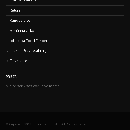
Frakt & leverans
Returer
Kundservice
Allmänna villkor
Jobba på Todd Timber
Leasing & avbetalning
Tillverkare
PRISER
Alla priser visas exklusive moms.
© Copyright 2018 Tumbling Todd AB. All Rights Reserved.