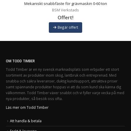
Mekaniskt snabbfäste för grävmaskin 0-60 ton
BSM Verkstads
Offert!
Begär offert
OM TODD TIMBER
Todd Timber är en ny svensk marknadsplats som erbjuder ett stort
sortiment av produkter inom skog, lantbruk och entreprenad. Med
snabba och säkra leveranser, duktig kundsupport, attraktiva priser
samt spännande produkter hoppas vi att du som kund ska känna dig
välkommen. Todd Timber växer snabbt och vi fyller varje vecka på med
nya produkter, så besök oss ofta.
Läs mer om Todd Timber
Att handla & betala