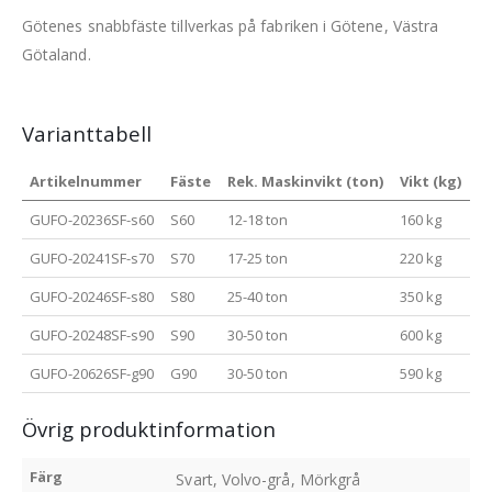
Götenes snabbfäste tillverkas på fabriken i Götene, Västra
Götaland.
Varianttabell
Artikelnummer
Fäste
Rek. Maskinvikt (ton)
Vikt (kg)
GUFO-20236SF-s60
S60
12-18 ton
160 kg
GUFO-20241SF-s70
S70
17-25 ton
220 kg
GUFO-20246SF-s80
S80
25-40 ton
350 kg
GUFO-20248SF-s90
S90
30-50 ton
600 kg
GUFO-20626SF-g90
G90
30-50 ton
590 kg
Övrig produktinformation
Färg
Svart, Volvo-grå, Mörkgrå