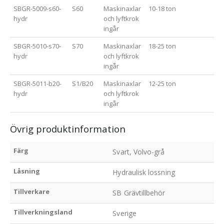
SBGR-5009-s60-
S60
Maskinaxlar
10-18 ton
hydr
och lyftkrok
ingår
SBGR-5010-s70-
S70
Maskinaxlar
18-25 ton
hydr
och lyftkrok
ingår
SBGR-5011-b20-
S1/B20
Maskinaxlar
12-25 ton
hydr
och lyftkrok
ingår
Övrig produktinformation
Färg
Svart, Volvo-grå
Låsning
Hydraulisk lossning
Tillverkare
SB Grävtillbehör
Tillverkningsland
Sverige