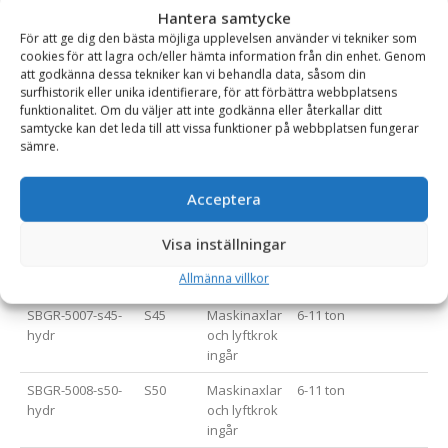
Hantera samtycke
*=Snabbfäste med uddamått på axlar levereras utan axlar.
För att ge dig den bästa möjliga upplevelsen använder vi tekniker som
cookies för att lagra och/eller hämta information från din enhet. Genom
att godkänna dessa tekniker kan vi behandla data, såsom din
surfhistorik eller unika identifierare, för att förbättra webbplatsens
Varianttabell
funktionalitet. Om du väljer att inte godkänna eller återkallar ditt
samtycke kan det leda till att vissa funktioner på webbplatsen fungerar
sämre.
Artikelnummer
Fäste
Öv. info
Rek. Maskinvikt (ton)
SBGR-5005-s30-
S30/180
.
1-2.5 ton
Acceptera
180-hydr
SBGR-5006-s40-
S40
Maskinaxlar
2.5-5 ton
Visa inställningar
hydr
och lyftkrok
Allmänna villkor
ingår
SBGR-5007-s45-
S45
Maskinaxlar
6-11 ton
hydr
och lyftkrok
ingår
SBGR-5008-s50-
S50
Maskinaxlar
6-11 ton
hydr
och lyftkrok
ingår