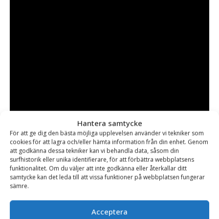
Hantera samtycke
För att ge dig den bästa möjliga upplevelsen använder vi tekniker som
cookies för att lagra och/eller hämta information från din enhet. Genom
att godkänna dessa tekniker kan vi behandla data, såsom din
surfhistorik eller unika identifierare, för att förbättra webbplatsens
funktionalitet. Om du väljer att inte godkänna eller återkallar ditt
samtycke kan det leda till att vissa funktioner på webbplatsen fungerar
sämre.
Acceptera