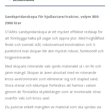
Sandspridarskopa för hjullastare/traktor, volym 800-
3900 liter
STARKs sandspridarskopa är ett mycket effektivt redskap för
att förebygga halka på vägar och öppna ytor. Med höghållfast
finskt och svenskt stål, robotsvetsad konstruktion och 3-
punktstöd inuti skopan blir den mycket robust, funktionell och
högpresterande.
Med skopans roterande vals sprids materialet ut i en fin och
jämn mängd. Skopan är även utrustad med en roterande
kross-axel/omrörare som eliminerar isig och staplad sand.
Stora stenar och isklumpar förhindras att hamna i valsen
genom de förstärkta skyddstänger som är monterade strax
ovanför vals och kross-axel.
Du justerar enkelt mängden av material som ska spridas via