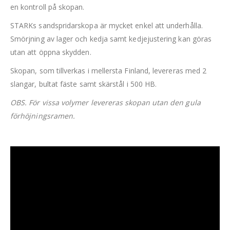
en kontroll på skopan.
STARKs sandspridarskopa är mycket enkel att underhålla.
Smörjning av lager och kedja samt kedjejustering kan göras
utan att öppna skydden.
Skopan, som tillverkas i mellersta Finland, levereras med 2
slangar, bultat fäste samt skärstål i 500 HB.
OBS. För vissa volymer levereras skopan utan den gula
förhöjningsramen.