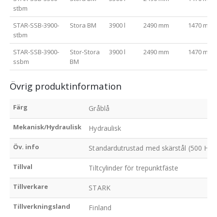
stbm
STAR-SSB-3900-
Stora BM
3900 l
2490 mm
1470 mm
stbm
STAR-SSB-3900-
Stor-Stora
3900 l
2490 mm
1470 mm
ssbm
BM
Övrig produktinformation
Färg
Gråblå
Mekanisk/Hydraulisk
Hydraulisk
Öv. info
Standardutrustad med skärstål (500 HB), 
Tillval
Tiltcylinder för trepunktfäste
Tillverkare
STARK
Tillverkningsland
Finland