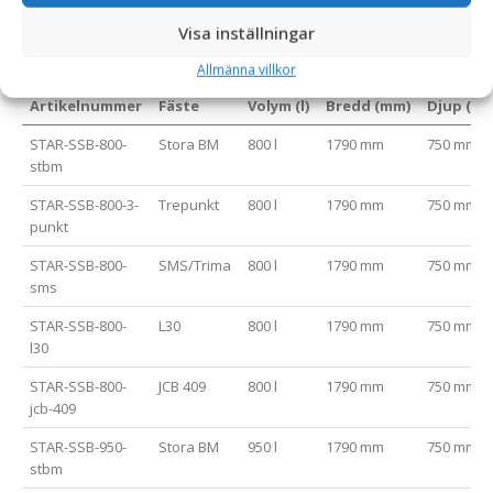
Visa inställningar
Varianttabell
Allmänna villkor
Artikelnummer
Fäste
Volym (l)
Bredd (mm)
Djup (m
STAR-SSB-800-
Stora BM
800 l
1790 mm
750 mm
stbm
STAR-SSB-800-3-
Trepunkt
800 l
1790 mm
750 mm
punkt
STAR-SSB-800-
SMS/Trima
800 l
1790 mm
750 mm
sms
STAR-SSB-800-
L30
800 l
1790 mm
750 mm
l30
STAR-SSB-800-
JCB 409
800 l
1790 mm
750 mm
jcb-409
STAR-SSB-950-
Stora BM
950 l
1790 mm
750 mm
stbm