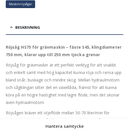
Maskinröjsågar
BESKRIVNING
Röjsåg HS75 för grävmaskin – fäste S45, klingdiameter
750 mm, klarar upp till 250 mm tjocka grenar
Röjsåg för grävmaskin är ett perfekt verktyg för att snabbt
och enkelt samt med hög kapacitet kunna röja och rensa upp
bland snår, buskage och mindre skog. Mellan hydraulmotorn
och sågklingan sitter det en växellåda, främst för att kunna
köra på en högre hastighet med lägre flöde, men det skonar
även hydraulmotorn.
Röjsågen kräver ett oljeflöde mellan 50-70 liter/min för
maximal prestanda. Sågklingan har en diameter på 750 mm
Hantera samtycke
och är av karbonstål. Den är perfekt för att röja med bland