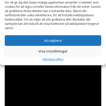
För att ge dig den bästa möjliga upplevelsen använder vi tekniker som
snårig växtlighet, sly, buskage och mindre träd. Den klarar av
cookies för att lagra och/eller hämta information från din enhet. Genom
att godkänna dessa tekniker kan vi behandla data, såsom din
grenar och träd upp till 250 mm tjocka. Röjsågen är tillverkad
surfhistorik eller unika identifierare, för att förbättra webbplatsens
på Irland och levereras med fäste och hydraulslang.
funktionalitet. Om du väljer att inte godkänna eller återkallar ditt
samtycke kan det leda till att vissa funktioner på webbplatsen fungerar
sämre.
Acceptera
Visa inställningar
Allmänna villkor