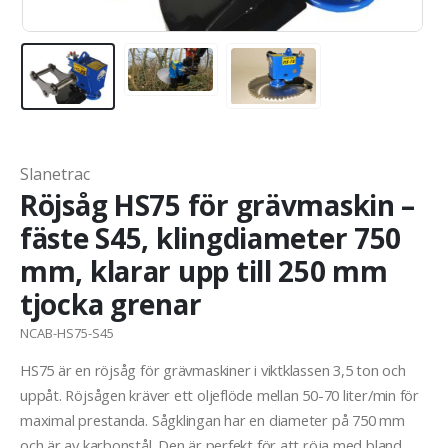
Slanetrac
Röjsåg HS75 för grävmaskin –
fäste S45, klingdiameter 750
mm, klarar upp till 250 mm
tjocka grenar
NCAB-HS75-S45
HS75 är en röjsåg för grävmaskiner i viktklassen 3,5 ton och
uppåt. Röjsågen kräver ett oljeflöde mellan 50-70 liter/min för
maximal prestanda. Sågklingan har en diameter på 750 mm
och är av karbonstål. Den är perfekt för att röja med bland