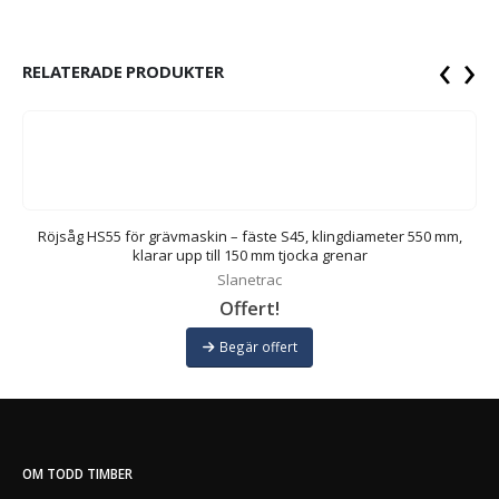
‹
›
RELATERADE PRODUKTER
m,
Röjsåg HS55 för grävmaskin – fäste S45, klingdiameter 550 mm,
R
klarar upp till 150 mm tjocka grenar
Slanetrac
Offert!
Begär offert
OM TODD TIMBER