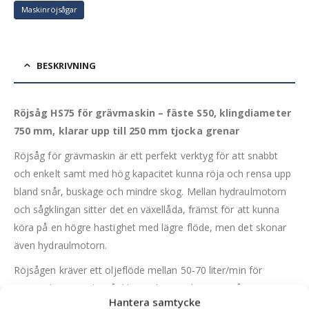
Maskinröjsågar
BESKRIVNING
Röjsåg HS75 för grävmaskin – fäste S50, klingdiameter
750 mm, klarar upp till 250 mm tjocka grenar
Röjsåg för grävmaskin är ett perfekt verktyg för att snabbt
och enkelt samt med hög kapacitet kunna röja och rensa upp
bland snår, buskage och mindre skog. Mellan hydraulmotorn
och sågklingan sitter det en växellåda, främst för att kunna
köra på en högre hastighet med lägre flöde, men det skonar
även hydraulmotorn.
Röjsågen kräver ett oljeflöde mellan 50-70 liter/min för
maximal prestanda. Sågklingan har en diameter på 750 mm
Hantera samtycke
och är av karbonstål. Den är perfekt för att röja med bland