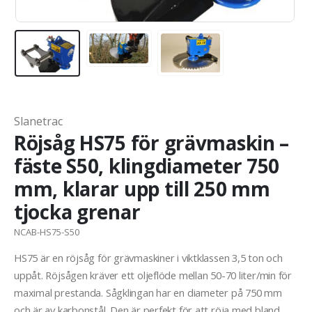
Slanetrac
Röjsåg HS75 för grävmaskin –
fäste S50, klingdiameter 750
mm, klarar upp till 250 mm
tjocka grenar
NCAB-HS75-S50
HS75 är en röjsåg för grävmaskiner i viktklassen 3,5 ton och
uppåt. Röjsågen kräver ett oljeflöde mellan 50-70 liter/min för
maximal prestanda. Sågklingan har en diameter på 750 mm
och är av karbonstål. Den är perfekt för att röja med bland