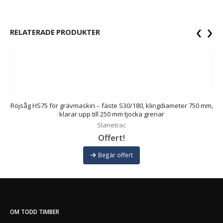
‹
›
RELATERADE PRODUKTER
Röjsåg HS75 för grävmaskin – fäste S30/180, klingdiameter 750 mm,
klarar upp till 250 mm tjocka grenar
Slanetrac
Offert!
Begär offert
OM TODD TIMBER