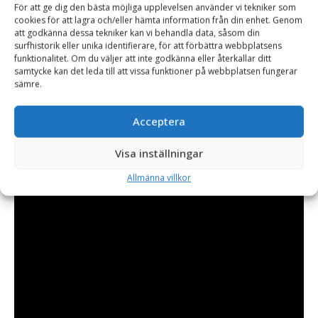
För att ge dig den bästa möjliga upplevelsen använder vi tekniker som
snårig växtlighet, sly, buskage och mindre träd. Den klarar av
cookies för att lagra och/eller hämta information från din enhet. Genom
att godkänna dessa tekniker kan vi behandla data, såsom din
grenar och träd upp till 250 mm tjocka. Röjsågen är tillverkad
surfhistorik eller unika identifierare, för att förbättra webbplatsens
på Irland och levereras med fäste och hydraulslang.
funktionalitet. Om du väljer att inte godkänna eller återkallar ditt
samtycke kan det leda till att vissa funktioner på webbplatsen fungerar
sämre.
Acceptera
Visa inställningar
Allmänna villkor