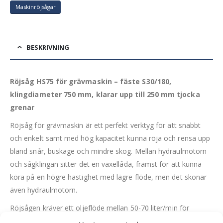
Maskinröjsågar
BESKRIVNING
Röjsåg HS75 för grävmaskin – fäste S30/180,
klingdiameter 750 mm, klarar upp till 250 mm tjocka
grenar
Röjsåg för grävmaskin är ett perfekt verktyg för att snabbt
och enkelt samt med hög kapacitet kunna röja och rensa upp
bland snår, buskage och mindre skog. Mellan hydraulmotorn
och sågklingan sitter det en växellåda, främst för att kunna
köra på en högre hastighet med lägre flöde, men det skonar
även hydraulmotorn.
Röjsågen kräver ett oljeflöde mellan 50-70 liter/min för
maximal prestanda. Sågklingan har en diameter på 750 mm