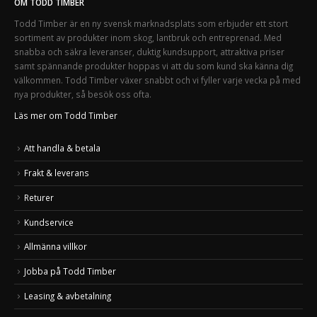
OM TODD TIMBER
Todd Timber är en ny svensk marknadsplats som erbjuder ett stort
sortiment av produkter inom skog, lantbruk och entreprenad. Med
snabba och säkra leveranser, duktig kundsupport, attraktiva priser
samt spännande produkter hoppas vi att du som kund ska känna dig
välkommen. Todd Timber växer snabbt och vi fyller varje vecka på med
nya produkter, så besök oss ofta.
Läs mer om Todd Timber
Att handla & betala
Frakt & leverans
Returer
Kundservice
Allmänna villkor
Jobba på Todd Timber
Leasing & avbetalning