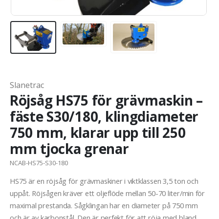
Slanetrac
Röjsåg HS75 för grävmaskin –
fäste S30/180, klingdiameter
750 mm, klarar upp till 250
mm tjocka grenar
NCAB-HS75-S30-180
HS75 är en röjsåg för grävmaskiner i viktklassen 3,5 ton och
uppåt. Röjsågen kräver ett oljeflöde mellan 50-70 liter/min för
maximal prestanda. Sågklingan har en diameter på 750 mm
och är av karbonstål. Den är perfekt för att röja med bland