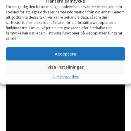
Hantera samtycke
och är av karbonstål. Den är perfekt för att röja med bland
För att ge dig den bästa möjliga upplevelsen använder vi tekniker som
cookies för att lagra och/eller hämta information från din enhet. Genom
snårig växtlighet, sly, buskage och mindre träd. Den klarar av
att godkänna dessa tekniker kan vi behandla data, såsom din
grenar och träd upp till 250 mm tjocka. Röjsågen är tillverkad
surfhistorik eller unika identifierare, för att förbättra webbplatsens
funktionalitet. Om du väljer att inte godkänna eller återkallar ditt
på Irland och levereras med fäste och hydraulslang.
samtycke kan det leda till att vissa funktioner på webbplatsen fungerar
sämre.
Acceptera
Visa inställningar
Allmänna villkor