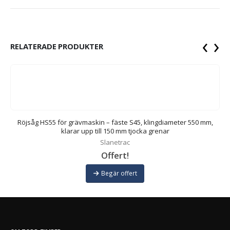
‹
›
RELATERADE PRODUKTER
m,
Röjsåg HS55 för grävmaskin – fäste S45, klingdiameter 550 mm,
R
klarar upp till 150 mm tjocka grenar
Slanetrac
Offert!
Begär offert