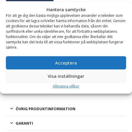
Hantera samtycke
För att ge dig den bästa möjliga upplevelsen använder vi tekniker som
cookies för att lagra och/eller hämta information från din enhet. Genom
BESKRIVNING
att godkänna dessa tekniker kan vi behandla data, såsom din
surfhistorik eller unika identifierare, för att förbättra webbplatsens
funktionalitet. Om du väljer att inte godkänna eller återkallar ditt
Rivartand – CAT J450, fäste 4,5 tum, modell T
samtycke kan det leda till att vissa funktioner på webbplatsen fungerar
sämre.
En kraftig rivartand med CAT J-system för montering på
exempelvis tjälrivare/tjälbrytare. Rivartanden är anpassad för
Acceptera
att användas vid hårda eller frusna markförhållanden. Tanden,
som har en utmärkt skärpa, är självvässande under hela
Visa inställningar
livslängden. Rivartanden låses fast med en pinne från sidan.
Allmänna villkor
ÖVRIG PRODUKTINFORMATION
GARANTI