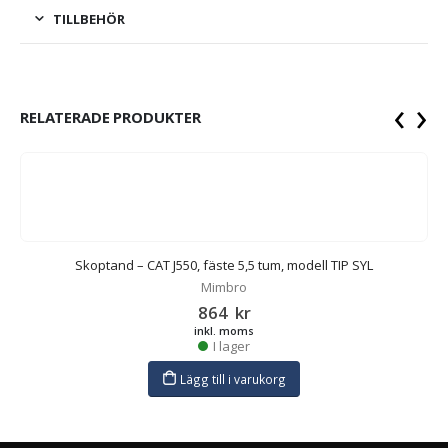
TILLBEHÖR
‹
›
RELATERADE PRODUKTER
Skoptand – CAT J550, fäste 5,5 tum, modell TIP SYL
Mimbro
864
kr
inkl. moms
I lager
Lägg till i varukorg