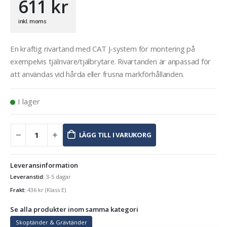
611
kr
inkl. moms
En kraftig rivartand med CAT J-system för montering på
exempelvis tjälrivare/tjälbrytare. Rivartanden är anpassad för
att användas vid hårda eller frusna markförhållanden.
I lager
LÄGG TILL I VARUKORG
Leveransinformation
Leveranstid:
3-5 dagar
Frakt:
436
kr
(Klass E)
Se alla produkter inom samma kategori
Skoptänder & Grävtänder