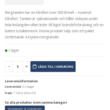
Bergtanden har en hårdhet över 500 Brinell – maximal
hårdhet. Tanden är självvässande och håller skärpan under
hela livslängden vilket leder till lägre bränsleförbrukning och en
bättre totalekonomi. Denna produkt säljs som ett paket
omfattande 4 stycken bergtänder.
I lager
LÄGG TILL I VARUKORG
Leveransinformation
Leveranstid:
3-5 dagar
Frakt:
1 124
kr
(Klass F5)
Se alla produkter inom samma kategori
Skoptänder & Grävtänder