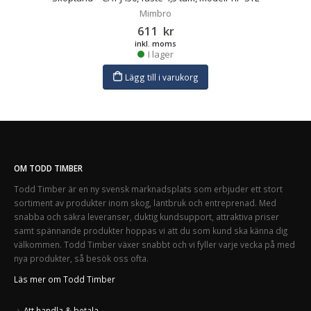
Mimbro
611
kr
inkl. moms
I lager
Lägg till i varukorg
OM TODD TIMBER
Todd Timber är en ny svensk marknadsplats som erbjuder ett stort
sortiment av produkter inom skog, lantbruk och entreprenad. Med
snabba och säkra leveranser, duktig kundsupport, attraktiva priser
samt spännande produkter hoppas vi att du som kund ska känna dig
välkommen. Todd Timber växer snabbt och vi fyller varje vecka på med
nya produkter, så besök oss ofta.
Läs mer om Todd Timber
Att handla & betala