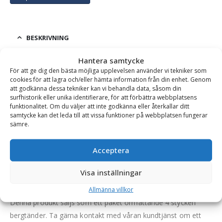
BESKRIVNING
Hantera samtycke
För att ge dig den bästa möjliga upplevelsen använder vi tekniker som
Bergtand – CAT J600, fäste 6 tum, antal 4 st, modell
cookies för att lagra och/eller hämta information från din enhet. Genom
Long Life
att godkänna dessa tekniker kan vi behandla data, såsom din
surfhistorik eller unika identifierare, för att förbättra webbplatsens
Bergtanden har en hårdhet över 500 Brinell – maximal
funktionalitet. Om du väljer att inte godkänna eller återkallar ditt
hårdhet. Tanden är självvässande och håller skärpan under
samtycke kan det leda till att vissa funktioner på webbplatsen fungerar
sämre.
hela livslängden vilket leder till lägre bränsleförbrukning och en
bättre totalekonomi.
Acceptera
Bergtanden är lämplig för hårda bergmassor, t.ex bergkross
0-150 men kan med fördel användas som vanlig grävtand.
Visa inställningar
Tanden låses med pinne från sidan.
Allmänna villkor
Denna produkt säljs som ett paket omfattande 4 stycken
bergtänder. Ta gärna kontakt med våran kundtjänst om ett