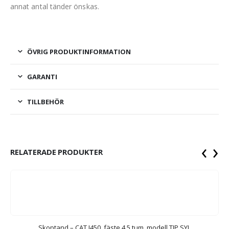
annat antal tänder önskas.
ÖVRIG PRODUKTINFORMATION
GARANTI
TILLBEHÖR
‹
›
RELATERADE PRODUKTER
Skoptand – CAT J450, fäste 4,5 tum, modell TIP SYL