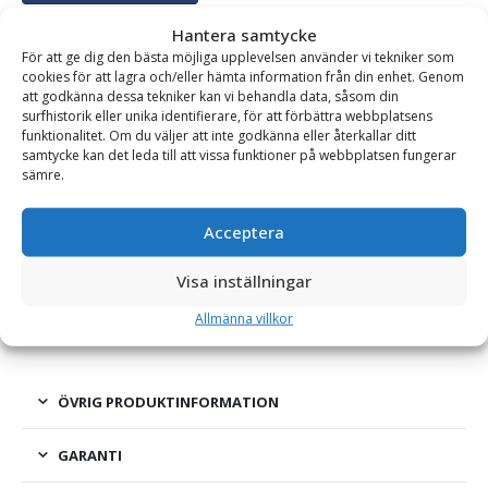
Hantera samtycke
För att ge dig den bästa möjliga upplevelsen använder vi tekniker som
cookies för att lagra och/eller hämta information från din enhet. Genom
BESKRIVNING
att godkänna dessa tekniker kan vi behandla data, såsom din
surfhistorik eller unika identifierare, för att förbättra webbplatsens
funktionalitet. Om du väljer att inte godkänna eller återkallar ditt
Rivartand – CAT J200, fäste 2 tum, modell T
samtycke kan det leda till att vissa funktioner på webbplatsen fungerar
sämre.
En kraftig rivartand med CAT J-system för montering på
exempelvis tjälrivare/tjälbrytare. Rivartanden är anpassad för
Acceptera
att användas vid hårda eller frusna markförhållanden. Tanden,
som har en utmärkt skärpa, är självvässande under hela
Visa inställningar
livslängden. Rivartanden låses fast med en pinne från sidan.
Allmänna villkor
ÖVRIG PRODUKTINFORMATION
GARANTI