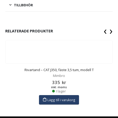
TILLBEHÖR
‹
›
RELATERADE PRODUKTER
Rivartand – CAT J350, fäste 3,5 tum, modell T
Mimbro
335
kr
inkl. moms
I lager
Lägg till i varukorg