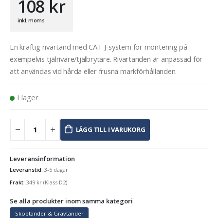
108
kr
inkl. moms
En kraftig rivartand med CAT J-system för montering på
exempelvis tjälrivare/tjälbrytare. Rivartanden är anpassad för
att användas vid hårda eller frusna markförhållanden.
I lager
LÄGG TILL I VARUKORG
Leveransinformation
Leveranstid:
3-5 dagar
Frakt:
349
kr
(Klass D2)
Se alla produkter inom samma kategori
Skoptänder & Grävtänder