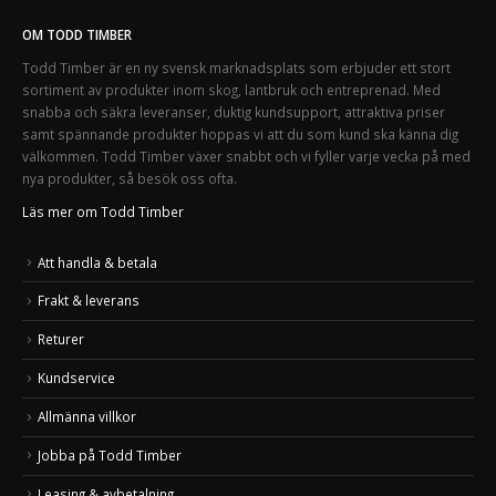
OM TODD TIMBER
Todd Timber är en ny svensk marknadsplats som erbjuder ett stort
sortiment av produkter inom skog, lantbruk och entreprenad. Med
snabba och säkra leveranser, duktig kundsupport, attraktiva priser
samt spännande produkter hoppas vi att du som kund ska känna dig
välkommen. Todd Timber växer snabbt och vi fyller varje vecka på med
nya produkter, så besök oss ofta.
Läs mer om Todd Timber
Att handla & betala
Frakt & leverans
Returer
Kundservice
Allmänna villkor
Jobba på Todd Timber
Leasing & avbetalning