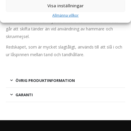
Smart universalverktyg för snabbt byte av CAT J-tänder.
Visa inställningar
Verktyget klarar alla storlekar av tänder.
Allmänna villkor
Man inser snabbt hur mycket enklare och mer effektivt det
går att skifta tänder än vid användning av hammare och
skruvmejsel.
Redskapet, som är mycket slagtåligt, används till att slå i och
ur låspinnen mellan tand och tandhållare.
ÖVRIG PRODUKTINFORMATION
GARANTI