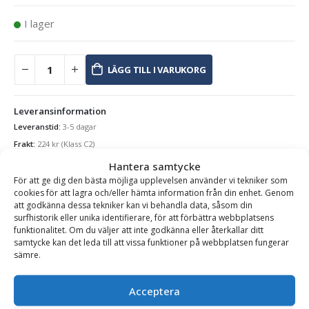
I lager
LÄGG TILL I VARUKORG
Leveransinformation
Leveranstid:
3-5 dagar
Frakt:
224
kr
(Klass C2)
Hantera samtycke
Se alla produkter inom samma kategori
För att ge dig den bästa möjliga upplevelsen använder vi tekniker som
Tillbehör Skoptänder & Grävtänder
cookies för att lagra och/eller hämta information från din enhet. Genom
att godkänna dessa tekniker kan vi behandla data, såsom din
surfhistorik eller unika identifierare, för att förbättra webbplatsens
funktionalitet. Om du väljer att inte godkänna eller återkallar ditt
samtycke kan det leda till att vissa funktioner på webbplatsen fungerar
BESKRIVNING
sämre.
Acceptera
Handverktyg för byte av CAT J-tänder