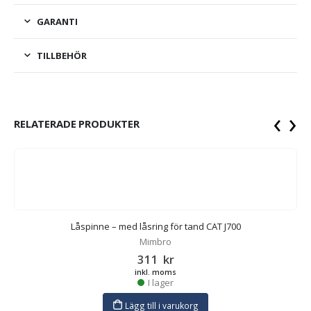
GARANTI
TILLBEHÖR
‹
›
RELATERADE PRODUKTER
Låspinne – med låsring för tand CAT J700
Mimbro
311
kr
inkl. moms
I lager
Lägg till i varukorg