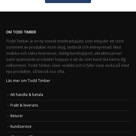
OM TODD TIMBER
Todd Timber är en ny svensk marknadsplats som erbjuder ett stort
sortiment av produkter inom skog, lantbruk och entreprenad. Med
snabba och säkra leveranser, duktig kundsupport, attraktiva priser
samt spännande produkter hoppas vi att du som kund ska känna dig
välkommen. Todd Timber växer snabbt och vi fyller varje vecka på med
nya produkter, så besök oss ofta.
Läs mer om Todd Timber
Att handla & betala
Frakt & leverans
Returer
Kundservice