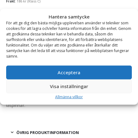
Frakt:
186
kr
(Klass C)
Se alla produkter inom samma kategori
Hantera samtycke
Lås till Skoptänder
För att ge dig den bästa möjliga upplevelsen använder vi tekniker som
cookies för att lagra och/eller hämta information från din enhet. Genom
att godkänna dessa tekniker kan vi behandla data, såsom din
surfhistorik eller unika identifierare, för att förbättra webbplatsens
funktionalitet. Om du väljer att inte godkänna eller återkallar ditt
BESKRIVNING
samtycke kan det leda till att vissa funktioner på webbplatsen fungerar
sämre.
Låspinne – med låsring för tand CAT J450, antal 4 st
Acceptera
En robust låspinne med låsring för montering av tand på
skopans tandhållare. Anpassad för CAT J450.
Visa inställningar
Allmänna villkor
Denna produkt säljs som ett paket omfattande 4 stycken
låspinnar.
ÖVRIG PRODUKTINFORMATION