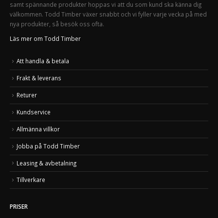
samt spännande produkter hoppas vi att du som kund ska känna dig
välkommen. Todd Timber växer snabbt och vi fyller varje vecka på med
nya produkter, så besök oss ofta.
Läs mer om Todd Timber
Att handla & betala
Frakt & leverans
Returer
Kundservice
Allmänna villkor
Jobba på Todd Timber
Leasing & avbetalning
Tillverkare
PRISER