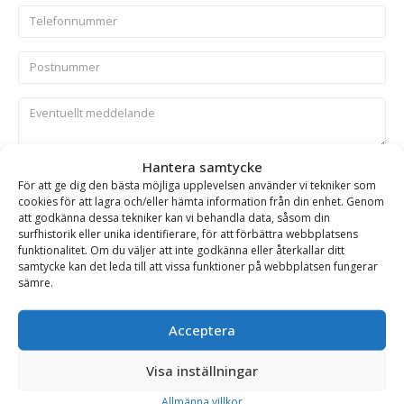
Hantera samtycke
Skicka
För att ge dig den bästa möjliga upplevelsen använder vi tekniker som
cookies för att lagra och/eller hämta information från din enhet. Genom
att godkänna dessa tekniker kan vi behandla data, såsom din
Se alla produkter inom samma kategori
surfhistorik eller unika identifierare, för att förbättra webbplatsens
funktionalitet. Om du väljer att inte godkänna eller återkallar ditt
Hydrauliska Planeringsskopor
samtycke kan det leda till att vissa funktioner på webbplatsen fungerar
sämre.
BESKRIVNING
Acceptera
Visa inställningar
Planeringsskopa – hydraulisk, fäste S45, volym 400
Allmänna villkor