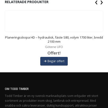
‹
›
RELATERADE PRODUKTER
Planeringsskopa HD – hydraulisk, fäste S80, volym 1700 liter, bredd
2100 mm
Götene UFO
Offert!
Begär offert
OM TODD TIMBER
Todd Timber är en ny svensk marknadsplats som erbjuder ett stort
sortiment av produkter inom skog, lantbruk och entreprenad. Med
snabba och säkra leveranser, duktig kundsupport, attraktiva priser