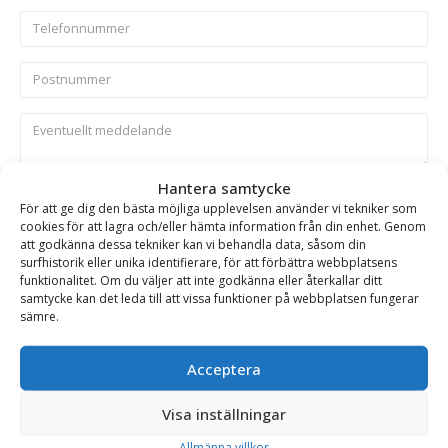
Hantera samtycke
Skicka
För att ge dig den bästa möjliga upplevelsen använder vi tekniker som
cookies för att lagra och/eller hämta information från din enhet. Genom
att godkänna dessa tekniker kan vi behandla data, såsom din
Se alla produkter inom samma kategori
surfhistorik eller unika identifierare, för att förbättra webbplatsens
funktionalitet. Om du väljer att inte godkänna eller återkallar ditt
Hydrauliska Planeringsskopor
samtycke kan det leda till att vissa funktioner på webbplatsen fungerar
sämre.
BESKRIVNING
Acceptera
Visa inställningar
Planeringsskopa HD – hydraulisk, fäste S100, volym
Allmänna villkor