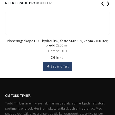
‹
›
RELATERADE PRODUKTER
,
Planeringsskopa HD – hydraulisk, fäste SMP 105, volym 2100 liter,
bredd 2200 mm
Götene UFO
Offert!
Begär offert
OM TODD TIMBER
Todd Timber är en ny svensk marknadsplats som erbjuder ett stort
sortiment av produkter inom skog, lantbruk och entreprenad. Med
snabba och säkra leveranser, duktig kundsupport, attraktiva priser