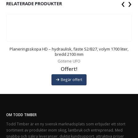
‹
›
RELATERADE PRODUKTER
dd
Planeringsskopa HD – hydraulisk, fäste S2/B27, volym 1700 liter,
bredd 2100 mm
Götene UFO
Offert!
Begär offert
OM TODD TIMBER
Todd Timber är en ny svensk marknadsplats som erbjuder ett stort
sortiment av produkter inom skog, lantbruk och entreprenad. Med
snabba och säkra leveranser, duktig kundsupport, attraktiva priser