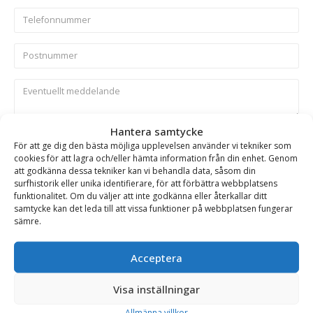
Hantera samtycke
Skicka
För att ge dig den bästa möjliga upplevelsen använder vi tekniker som
cookies för att lagra och/eller hämta information från din enhet. Genom
att godkänna dessa tekniker kan vi behandla data, såsom din
Se alla produkter inom samma kategori
surfhistorik eller unika identifierare, för att förbättra webbplatsens
funktionalitet. Om du väljer att inte godkänna eller återkallar ditt
Hydrauliska Planeringsskopor
samtycke kan det leda till att vissa funktioner på webbplatsen fungerar
sämre.
BESKRIVNING
Acceptera
Visa inställningar
Planeringsskopa HD – hydraulisk, fäste B45, volym 2600
Allmänna villkor