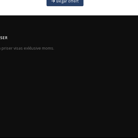
Begär offert
ISER
a priser visas exklusive moms.