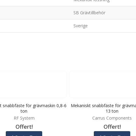
SB Grävtillbehör
Sverige
t snabbfäste för grävmaskin 0,8-6
Mekaniskt snabbfäste för grävma
ton
13 ton
RF System
Carrus Components
Offert!
Offert!