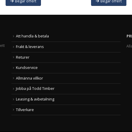
Begär offert
Begär offert
Att handla & betala
PR
ett
All
Frakt & leverans
Returer
Kundservice
Allmänna villkor
Jobba på Todd Timber
Leasing & avbetalning
Tillverkare