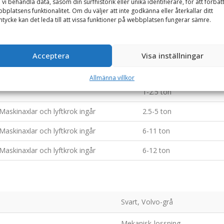
 vi behandla data, såsom din surfhistorik eller unika identifierare, för att förbät
bplatsens funktionalitet. Om du väljer att inte godkänna eller återkallar ditt
tycke kan det leda till att vissa funktioner på webbplatsen fungerar sämre.
Öv. info
Rek. Maskinvikt (ton)
Acceptera
Visa inställningar
.
1-2.5 ton
Allmänna villkor
.
1-2.5 ton
Maskinaxlar och lyftkrok ingår
2.5-5 ton
Maskinaxlar och lyftkrok ingår
6-11 ton
Maskinaxlar och lyftkrok ingår
6-12 ton
Svart, Volvo-grå
Mekanisk lossning