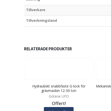
Tillverkare
Tillverkningsland
RELATERADE PRODUKTER
ävmaskin 0,5-
Hydrauliskt snabbfäste G-lock för
Mekanisk
grävmaskin 12-50 ton
ts
Götene UFO
Offert!