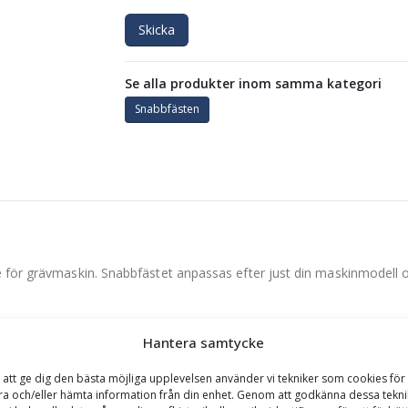
Skicka
Se alla produkter inom samma kategori
Snabbfästen
e för grävmaskin. Snabbfästet anpassas efter just din maskinmodell o
and i Lidköping.
Hantera samtycke
åsmekanisk kolv (tillval) monteras i fästet.
 att ge dig den bästa möjliga upplevelsen använder vi tekniker som cookies för 
xlar.
ra och/eller hämta information från din enhet. Genom att godkänna dessa tekni