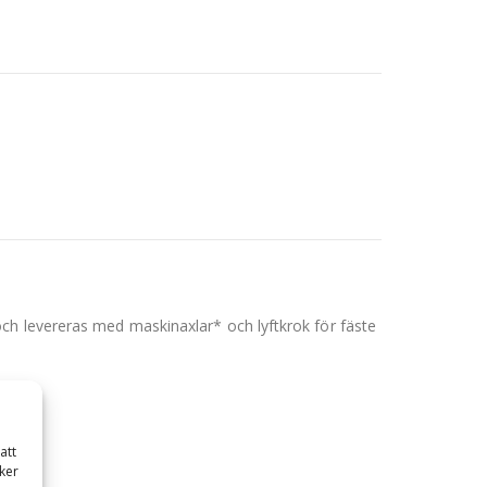
ch levereras med maskinaxlar* och lyftkrok för fäste
att
ker