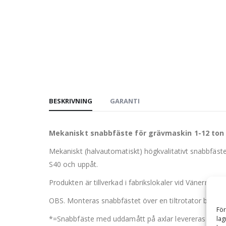
BESKRIVNING
GARANTI
Mekaniskt snabbfäste för grävmaskin 1-12 ton
Mekaniskt (halvautomatiskt) högkvalitativt snabbfäst
S40 och uppåt.
Produkten är tillverkad i fabrikslokaler vid Vänerns str
OBS. Monteras snabbfästet över en tiltrotator bör en l
För
*=Snabbfäste med uddamått på axlar levereras utan a
lag