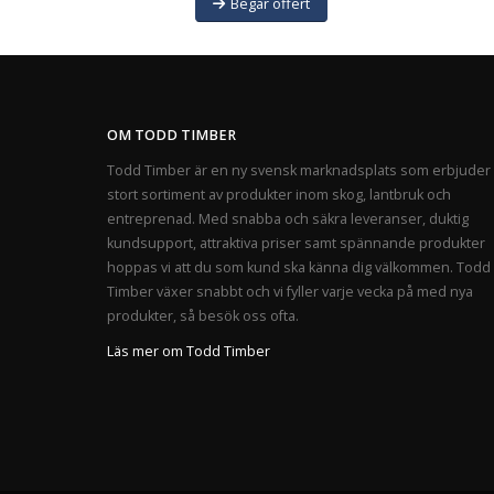
Begär offert
OM TODD TIMBER
Todd Timber är en ny svensk marknadsplats som erbjuder 
stort sortiment av produkter inom skog, lantbruk och
entreprenad. Med snabba och säkra leveranser, duktig
kundsupport, attraktiva priser samt spännande produkter
hoppas vi att du som kund ska känna dig välkommen. Todd
Timber växer snabbt och vi fyller varje vecka på med nya
produkter, så besök oss ofta.
Läs mer om Todd Timber