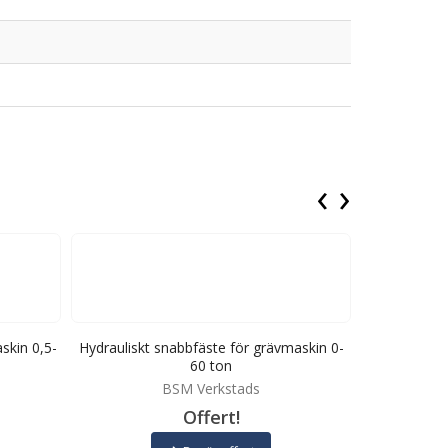
‹
›
skin 0,5-
Hydrauliskt snabbfäste för grävmaskin 0-
Hydrauliskt 
60 ton
BSM Verkstads
Offert!