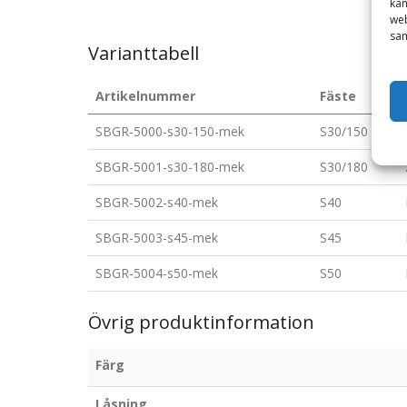
kan
web
sam
Varianttabell
Artikelnummer
Fäste
SBGR-5000-s30-150-mek
S30/150
SBGR-5001-s30-180-mek
S30/180
SBGR-5002-s40-mek
S40
SBGR-5003-s45-mek
S45
SBGR-5004-s50-mek
S50
Övrig produktinformation
Färg
Låsning