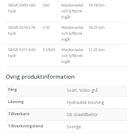
SBGR-5009-s60-
S60
Maskinaxlar
10-18 ton
hydr
och lyftkrok
ingår
SBGR-5010-s70-
S70
Maskinaxlar
18-25 ton
hydr
och lyftkrok
ingår
SBGR-5011-b20-
S1/B20
Maskinaxlar
12-25 ton
hydr
och lyftkrok
ingår
Övrig produktinformation
Färg
Svart, Volvo-grå
Låsning
Hydraulisk lossning
Tillverkare
SB Grävtillbehör
Tillverkningsland
Sverige