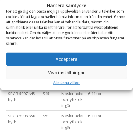
Hantera samtycke
*=Snabbfäste med uddamått på axlar levereras utan axlar.
För att ge dig den bästa möjliga upplevelsen använder vi tekniker som
cookies för att lagra och/eller hämta information från din enhet. Genom
att godkänna dessa tekniker kan vi behandla data, såsom din
surfhistorik eller unika identifierare, för att förbättra webbplatsens
Varianttabell
funktionalitet. Om du väljer att inte godkänna eller återkallar ditt
samtycke kan det leda till att vissa funktioner på webbplatsen fungerar
sämre.
Artikelnummer
Fäste
Öv. info
Rek. Maskinvikt (ton)
SBGR-5005-s30-
S30/180
.
1-2.5 ton
Acceptera
180-hydr
SBGR-5006-s40-
S40
Maskinaxlar
2.5-5 ton
Visa inställningar
hydr
och lyftkrok
Allmänna villkor
ingår
SBGR-5007-s45-
S45
Maskinaxlar
6-11 ton
hydr
och lyftkrok
ingår
SBGR-5008-s50-
S50
Maskinaxlar
6-11 ton
hydr
och lyftkrok
ingår