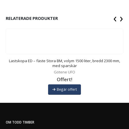
‹
›
RELATERADE PRODUKTER
Lastskopa ED – fäste Stora BM, volym 1500 liter, bredd 2300 mm,
med sparskär
Götene UFO
Offert!
Begär offert
OM TODD TIMBER