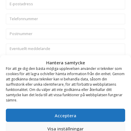
Hantera samtycke
Skicka
För att ge dig den bästa möjliga upplevelsen använder vi tekniker som
cookies för att lagra och/eller hämta information från din enhet. Genom
att godkänna dessa tekniker kan vi behandla data, såsom din
surfhistorik eller unika identifierare, för att förbättra webbplatsens
Se alla produkter inom samma kategori
funktionalitet. Om du väljer att inte godkänna eller återkallar ditt
Lastskopor
samtycke kan det leda till att vissa funktioner på webbplatsen fungerar
sämre.
Acceptera
BESKRIVNING
Visa inställningar