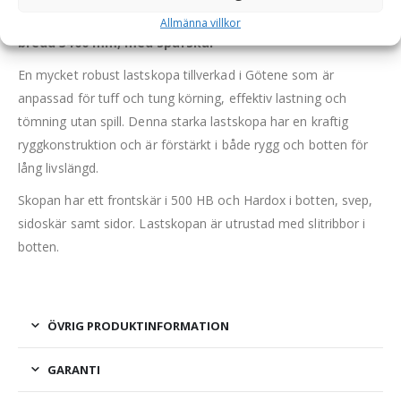
Lastskopa ED – fäste Stor-Stora BM, volym 5700 liter,
Allmänna villkor
bredd 3400 mm, med sparskär
En mycket robust lastskopa tillverkad i Götene som är
anpassad för tuff och tung körning, effektiv lastning och
tömning utan spill. Denna starka lastskopa har en kraftig
ryggkonstruktion och är förstärkt i både rygg och botten för
lång livslängd.
Skopan har ett frontskär i 500 HB och Hardox i botten, svep,
sidoskär samt sidor. Lastskopan är utrustad med slitribbor i
botten.
ÖVRIG PRODUKTINFORMATION
GARANTI