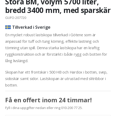
Stora BM, volym 5700 liter,
bredd 3400 mm, med sparskär
GUFO-207720
Tillverkad i Sverige
En mycket robust lastskopa tillverkad i Götene som är
anpassad för tuff och tung körning, effektiv lastning och
tömning utan spill. Denna starka lastskopa har en kraftig
ryggkonstruktion och är förstärkt i både rygg och botten för
lång livslängd.
Skopan har ett frontskär i 500 HB och Hardox i botten, svep,
sidoskär samt sidor. Lastskopan är utrustad med slitribbor i
botten.
Få en offert inom 24 timmar!
Fyll i dina uppgifter nedan eller ring 010-200 77 25.