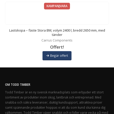
KAMPANJVARA
ed
Lastskopa – fäste Stora BM, volym 2400 l, bredd 2650 mm, med
tänder
Carrus Components
Offert!
Begär offert
OM TODD TIMBER
Todd Timber är en ny svensk marknadsplats som erbjuder ett stort
sortiment av produkter inom skog, lantbruk och entreprenad. Med
snabba och säkra leveranser, duktig kundsupport, attraktiva priser
samt spännande produkter hoppas vi att du som kund ska känna dig
välkommen. Todd Timber växer snabbt och vi fyller varje vecka på med