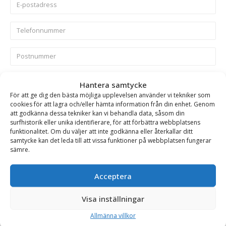
Hantera samtycke
För att ge dig den bästa möjliga upplevelsen använder vi tekniker som
cookies för att lagra och/eller hämta information från din enhet. Genom
att godkänna dessa tekniker kan vi behandla data, såsom din
Skicka
surfhistorik eller unika identifierare, för att förbättra webbplatsens
funktionalitet. Om du väljer att inte godkänna eller återkallar ditt
samtycke kan det leda till att vissa funktioner på webbplatsen fungerar
Se alla produkter inom samma kategori
sämre.
Lastskopor
Lastskopor på kampanj
Acceptera
Visa inställningar
BESKRIVNING
Allmänna villkor