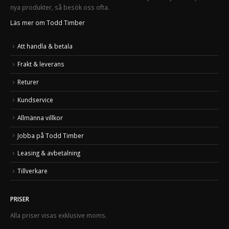
nya produkter, så besök oss ofta.
Läs mer om Todd Timber
Att handla & betala
Frakt & leverans
Returer
Kundservice
Allmänna villkor
Jobba på Todd Timber
Leasing & avbetalning
Tillverkare
PRISER
Alla priser visas exklusive moms.