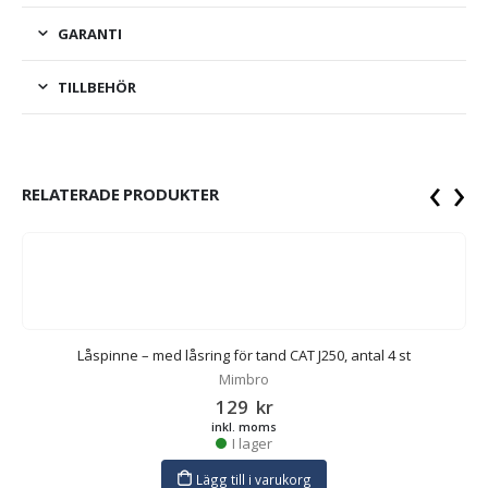
GARANTI
TILLBEHÖR
‹
›
RELATERADE PRODUKTER
Låspinne – med låsring för tand CAT J250, antal 4 st
Mimbro
129
kr
inkl. moms
I lager
Lägg till i varukorg