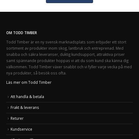
OM TODD TIMBER
Todd Timber är en ny svensk marknadsplats som erbjuder ett stort
sortiment av produkter inom skog, lantbruk och entreprenad. Med
snabba och säkra leveranser, duktig kundsupport, attraktiva priser
samt spännande produkter hoppas vi att du som kund ska känna dig
välkommen. Todd Timber växer snabbt och vi fyller varje vecka på med
nya produkter, så besök oss ofta.
Läs mer om Todd Timber
Att handla & betala
Frakt & leverans
Returer
Kundservice