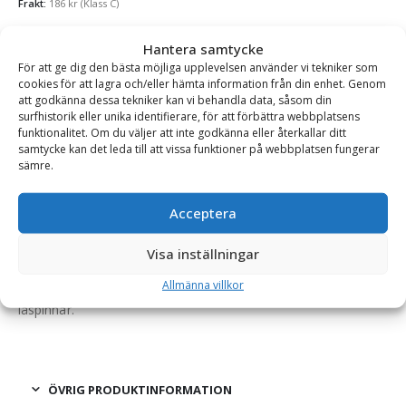
Frakt:
186
kr
(Klass C)
Se alla produkter inom samma kategori
Hantera samtycke
Lås till Skoptänder
För att ge dig den bästa möjliga upplevelsen använder vi tekniker som
cookies för att lagra och/eller hämta information från din enhet. Genom
att godkänna dessa tekniker kan vi behandla data, såsom din
surfhistorik eller unika identifierare, för att förbättra webbplatsens
funktionalitet. Om du väljer att inte godkänna eller återkallar ditt
BESKRIVNING
samtycke kan det leda till att vissa funktioner på webbplatsen fungerar
sämre.
Låspinne – med låsring för tand CAT J600, antal 4 st
Acceptera
En robust låspinne med låsring för montering av tand på
skopans tandhållare. Anpassad för CAT J600.
Visa inställningar
Allmänna villkor
Denna produkt säljs som ett paket omfattande 4 stycken
låspinnar.
ÖVRIG PRODUKTINFORMATION