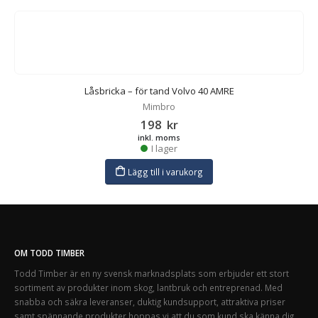
Låsbricka – för tand Volvo 40 AMRE
Mimbro
198
kr
inkl. moms
I lager
Lägg till i varukorg
OM TODD TIMBER
Todd Timber är en ny svensk marknadsplats som erbjuder ett stort
sortiment av produkter inom skog, lantbruk och entreprenad. Med
snabba och säkra leveranser, duktig kundsupport, attraktiva priser
samt spännande produkter hoppas vi att du som kund ska känna dig