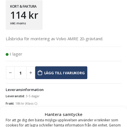
KORT & FAKTURA
114
kr
inkl. moms
Låsbricka för montering av Volvo AMRE 20-grävtand.
I lager
LÄGG TILL I VARUKORG
Leveransinformation
Leveranstid:
3-5 dagar
Frakt:
186
kr
(Klass C)
Hantera samtycke
Se alla produkter inom samma kategori
För att ge dig den bästa möjliga upplevelsen använder vi tekniker som
Lås till Skoptänder
cookies för att lagra och/eller hämta information från din enhet. Genom