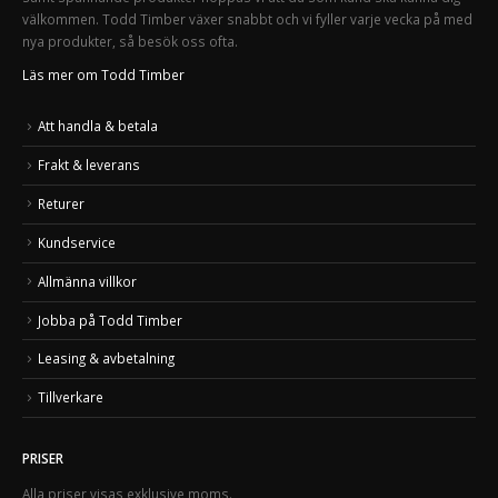
välkommen. Todd Timber växer snabbt och vi fyller varje vecka på med
nya produkter, så besök oss ofta.
Läs mer om Todd Timber
Att handla & betala
Frakt & leverans
Returer
Kundservice
Allmänna villkor
Jobba på Todd Timber
Leasing & avbetalning
Tillverkare
PRISER
Alla priser visas exklusive moms.