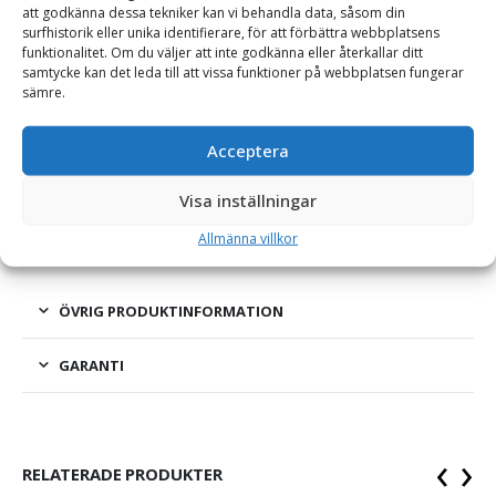
att godkänna dessa tekniker kan vi behandla data, såsom din
surfhistorik eller unika identifierare, för att förbättra webbplatsens
funktionalitet. Om du väljer att inte godkänna eller återkallar ditt
BESKRIVNING
samtycke kan det leda till att vissa funktioner på webbplatsen fungerar
sämre.
Låsbricka – för tand Volvo 20 AMRE
Acceptera
Låsbricka för montering av Volvo AMRE eller GPE 20-
Visa inställningar
skoptand.
Allmänna villkor
ÖVRIG PRODUKTINFORMATION
GARANTI
‹
›
RELATERADE PRODUKTER