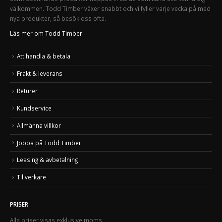
välkommen. Todd Timber växer snabbt och vi fyller varje vecka på med
nya produkter, så besök oss ofta.
Läs mer om Todd Timber
Att handla & betala
Frakt & leverans
Returer
Kundservice
Allmänna villkor
Jobba på Todd Timber
Leasing & avbetalning
Tillverkare
PRISER
Alla priser visas exklusive moms.