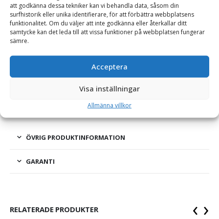
att godkänna dessa tekniker kan vi behandla data, såsom din
surfhistorik eller unika identifierare, för att förbättra webbplatsens
funktionalitet. Om du väljer att inte godkänna eller återkallar ditt
BESKRIVNING
samtycke kan det leda till att vissa funktioner på webbplatsen fungerar
sämre.
Låsbricka – för tand Volvo 40 AMRE
Acceptera
Låsbricka för montering av Volvo AMRE eller GPE 40-
Visa inställningar
skoptand.
Allmänna villkor
ÖVRIG PRODUKTINFORMATION
GARANTI
‹
›
RELATERADE PRODUKTER