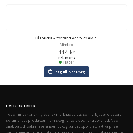
Låsbricka – för tand Volvo 20 AMRE
Mimbro
114
kr
inkl. moms
I lager
Lägg till i varukorg
OM TODD TIMBER
Todd Timber är en ny svensk marknadsplats som erbjuder ett stort
sortiment av produkter inom skog, lantbruk och entreprenad. Med
snabba och säkra leveranser, duktig kundsupport, attraktiva priser
samt spännande produkter hoppas vi att du som kund ska känna dig