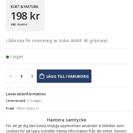
KORT & FAKTURA
198
kr
inkl. moms
Låsbricka för montering av Volvo AMRE 40-grävtand.
I lager
LÄGG TILL I VARUKORG
Leveransinformation
Leveranstid:
3-5 dagar
Frakt:
186
kr
(Klass C)
Hantera samtycke
Se alla produkter inom samma kategori
För att ge dig den bästa möjliga upplevelsen använder vi tekniker som
Lås till Skoptänder
cookies för att lagra och/eller hämta information från din enhet. Genom