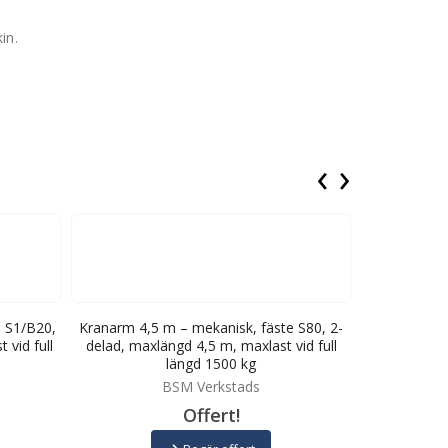
in.
‹
›
e S1/B20,
Kranarm 4,5 m – mekanisk, fäste S80, 2-
Kranarm 4,5
 vid full
delad, maxlängd 4,5 m, maxlast vid full
delad, maxl
längd 1500 kg
BSM Verkstads
Offert!