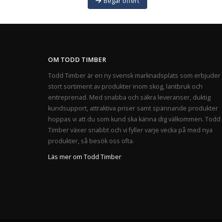
Begär offert
OM TODD TIMBER
Todd Timber är en ny svensk marknadsplats som erbjuder 
stort sortiment av produkter inom skog, lantbruk och
entreprenad. Med snabba och säkra leveranser, duktig
kundsupport, attraktiva priser samt spännande produkter
hoppas vi att du som kund ska känna dig välkommen. Todd
Timber växer snabbt och vi fyller varje vecka på med nya
produkter, så besök oss ofta.
Läs mer om Todd Timber