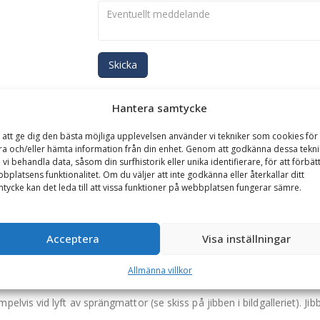
Skicka
Hantera samtycke
Se alla produkter inom samma kategori
Kranarmar Mekaniska
 att ge dig den bästa möjliga upplevelsen använder vi tekniker som cookies för 
ra och/eller hämta information från din enhet. Genom att godkänna dessa tekni
 vi behandla data, såsom din surfhistorik eller unika identifierare, för att förbät
bplatsens funktionalitet. Om du väljer att inte godkänna eller återkallar ditt
GARANTI
tycke kan det leda till att vissa funktioner på webbplatsen fungerar sämre.
, maxlängd 4,5 m, maxlast vid full längd 1500 kg
Acceptera
Visa inställningar
 tillverkad i Alvesta, Småland. Materialhanteringsarmen är tvådelad
Allmänna villkor
,5 meter lång när den är max utdragen. Lyftkapaciteten är 2700 kg inf
is vid lyft av sprängmattor (se skiss på jibben i bildgalleriet). Jibb