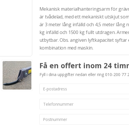
Mekanisk materialhanteringsarm för grävma
är tvådelad, med ett mekaniskt utskjut so
är 3 meter lång infälld och 4,5 meter lång
kg infälld och 1500 kg fullt utdragen. Ar
utbytbar. Obs. angiven lyftkapacitet syftar 
kombination med maskin.
Få en offert inom 24 tim
Fyll i dina uppgifter nedan eller ring 010-200 77 