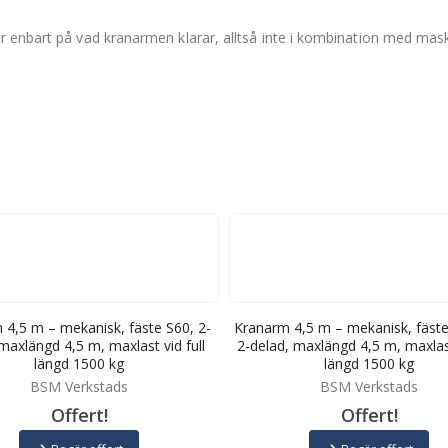
ar enbart på vad kranarmen klarar, alltså inte i kombination med mask
 4,5 m – mekanisk, fäste S60, 2-
Kranarm 4,5 m – mekanisk, fäst
maxlängd 4,5 m, maxlast vid full
2-delad, maxlängd 4,5 m, maxlast
längd 1500 kg
längd 1500 kg
BSM Verkstads
BSM Verkstads
Offert!
Offert!