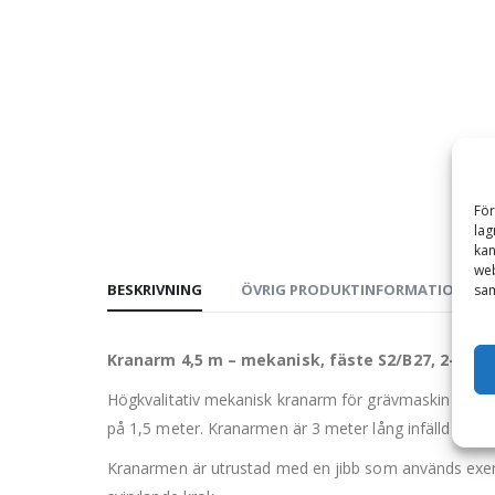
För
lag
kan
web
BESKRIVNING
ÖVRIG PRODUKTINFORMATION
sam
Kranarm 4,5 m – mekanisk, fäste S2/B27, 2-delad
Högkvalitativ mekanisk kranarm för grävmaskin som är
på 1,5 meter. Kranarmen är 3 meter lång infälld och 4
Kranarmen är utrustad med en jibb som används exempelv