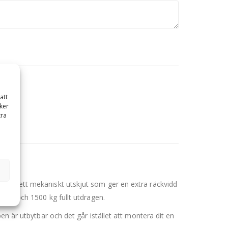
att
ker
tra
, med ett mekaniskt utskjut som ger en extra räckvidd
älld och 1500 kg fullt utdragen.
en är utbytbar och det går istället att montera dit en