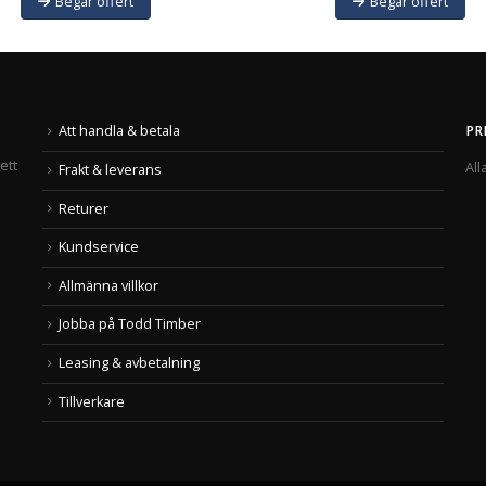
Begär offert
Begär offert
Att handla & betala
PR
ett
All
Frakt & leverans
Returer
Kundservice
Allmänna villkor
Jobba på Todd Timber
Leasing & avbetalning
Tillverkare