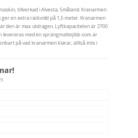
skin, tillverkad i Alvesta, Småland. Kranarmen
m ger en extra räckvidd på 1,5 meter. Kranarmen
 när den är max utdragen. Lyftkapaciteten är 2700
men levereras med en sprängmattejibb som är
enbart på vad kranarmen klarar, alltså inte i
mar!
25.