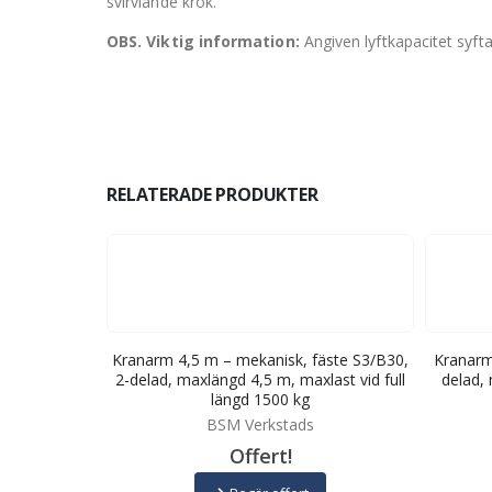
svirvlande krok.
OBS. Viktig information:
Angiven lyftkapacitet syft
RELATERADE PRODUKTER
äste S60/S70-
Kranarm 4,5 m – mekanisk, fäste S3/B30,
Kranarm
5 m, maxlast
2-delad, maxlängd 4,5 m, maxlast vid full
delad, 
 kg
längd 1500 kg
BSM Verkstads
Offert!