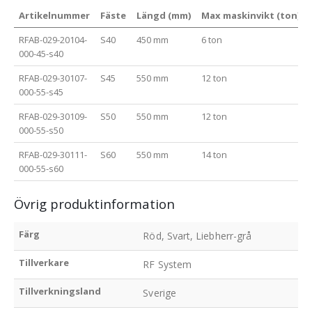
Artikelnummer
Fäste
Längd (mm)
Max maskinvikt (ton)
RFAB-029-20104-
S40
450 mm
6 ton
000-45-s40
RFAB-029-30107-
S45
550 mm
12 ton
000-55-s45
RFAB-029-30109-
S50
550 mm
12 ton
000-55-s50
RFAB-029-30111-
S60
550 mm
14 ton
000-55-s60
Övrig produktinformation
Färg
Röd, Svart, Liebherr-grå
Tillverkare
RF System
Tillverkningsland
Sverige