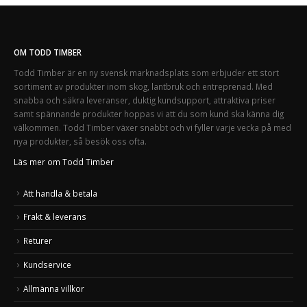
OM TODD TIMBER
Todd Timber är en ny svensk marknadsplats som erbjuder ett stort
sortiment av produkter inom skog, lantbruk och entreprenad. Med
snabba och säkra leveranser, duktig kundsupport, attraktiva priser
samt spännande produkter hoppas vi att du som kund ska känna dig
välkommen. Todd Timber växer snabbt och vi fyller varje vecka på med
nya produkter, så besök oss ofta.
Läs mer om Todd Timber
Att handla & betala
Frakt & leverans
Returer
Kundservice
Allmänna villkor