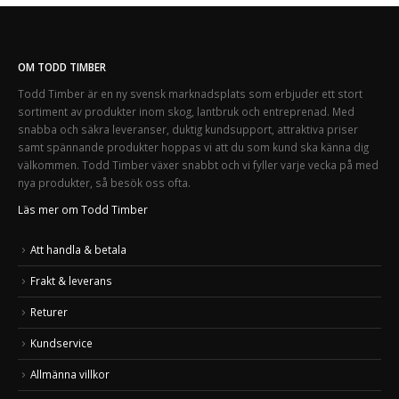
OM TODD TIMBER
Todd Timber är en ny svensk marknadsplats som erbjuder ett stort
sortiment av produkter inom skog, lantbruk och entreprenad. Med
snabba och säkra leveranser, duktig kundsupport, attraktiva priser
samt spännande produkter hoppas vi att du som kund ska känna dig
välkommen. Todd Timber växer snabbt och vi fyller varje vecka på med
nya produkter, så besök oss ofta.
Läs mer om Todd Timber
Att handla & betala
Frakt & leverans
Returer
Kundservice
Allmänna villkor