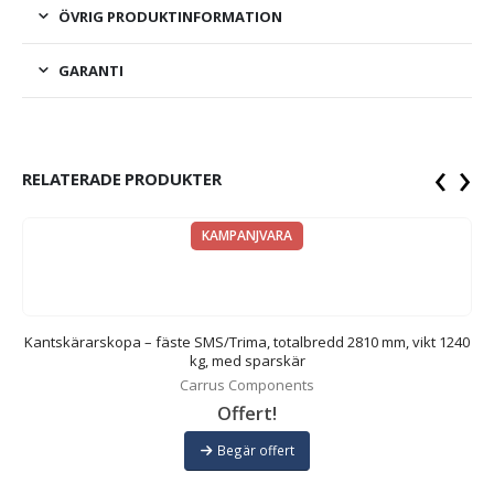
ÖVRIG PRODUKTINFORMATION
GARANTI
‹
›
RELATERADE PRODUKTER
KAMPANJVARA
0
Kantskärarskopa – fäste SMS/Trima, totalbredd 2810 mm, vikt 1240
K
kg, med sparskär
Carrus Components
Offert!
Begär offert