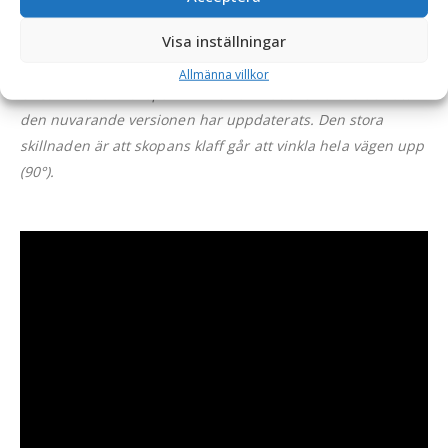
Tillverkad på
Småländska höglandet
och
CE-märkt
– ett
Visa inställningar
hållbart redskap för professionellt vägunderhåll.
Allmänna villkor
OBS: Kantskärarskopan i filmen är modellen äldre och att
den nuvarande versionen har uppdaterats. Den stora
skillnaden är att skopans klaff går att vinkla hela vägen upp
(90°).