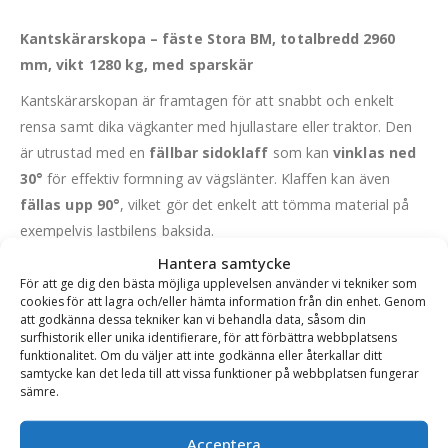
Kantskärarskopa – fäste Stora BM, totalbredd 2960
mm, vikt 1280 kg, med sparskär
Kantskärarskopan är framtagen för att snabbt och enkelt
rensa samt dika vägkanter med hjullastare eller traktor. Den
är utrustad med en
fällbar sidoklaff
som kan
vinklas ned
30°
för effektiv formning av vägslänter. Klaffen kan även
fällas upp 90°
, vilket gör det enkelt att tömma material på
exempelvis lastbilens baksida.
Hantera samtycke
Konstruktion och material
För att ge dig den bästa möjliga upplevelsen använder vi tekniker som
Botten:
16 mm
Hardox 450
för maximal slitstyrka
cookies för att lagra och/eller hämta information från din enhet. Genom
att godkänna dessa tekniker kan vi behandla data, såsom din
Slitribbor:
10 mm
Hardox 450
på undersidan
surfhistorik eller unika identifierare, för att förbättra webbplatsens
Klaffhöjd:
320 mm ytterkant → 470 mm längst in
funktionalitet. Om du väljer att inte godkänna eller återkallar ditt
Levereras med bultade sparskär
för enkel service och lång
samtycke kan det leda till att vissa funktioner på webbplatsen fungerar
livslängd
sämre.
Passar bäst på
maskiner med max maskinbredd 2300
Acceptera
mm
(t.ex.
Volvo L50
).