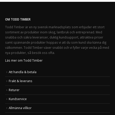
OM TODD TIMBER
Todd Timber är en ny svensk marknadsplats som erbjuder ett stort
sortiment av produkter inom skog, lantbruk och entreprenad. Med
snabba och säkra leveranser, duktig kundsupport, attraktiva priser
samt spännande produkter hoppas vi att du som kund ska känna dig
välkommen. Todd Timber växer snabbt och vi fyller varje vecka på med
nya produkter, så besök oss ofta.
Läs mer om Todd Timber
Att handla & betala
Frakt & leverans
Returer
Kundservice
Allmänna villkor