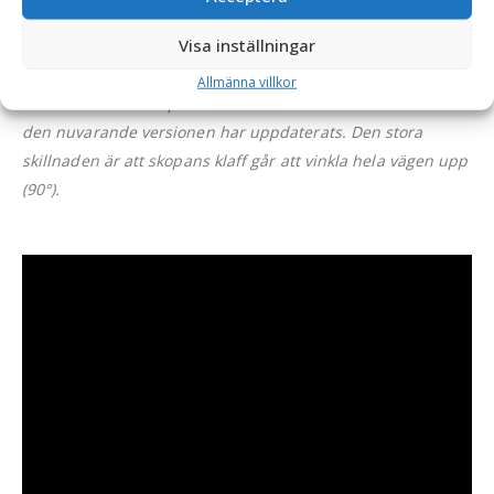
Tillverkad på
Småländska höglandet
och
CE-märkt
– ett
Visa inställningar
kvalitetsverktyg för professionell dikning och kantunderhåll.
Allmänna villkor
OBS: Kantskärarskopan i filmen är modellen äldre och att
den nuvarande versionen har uppdaterats. Den stora
skillnaden är att skopans klaff går att vinkla hela vägen upp
(90°).