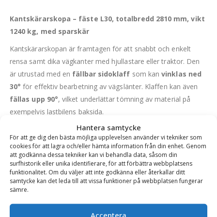
Kantskärarskopa – fäste L30, totalbredd 2810 mm, vikt
1240 kg, med sparskär
Kantskärarskopan är framtagen för att snabbt och enkelt
rensa samt dika vägkanter med hjullastare eller traktor. Den
är utrustad med en
fällbar sidoklaff
som kan
vinklas ned
30°
för effektiv bearbetning av vägslänter. Klaffen kan även
fällas upp 90°
, vilket underlättar tömning av material på
exempelvis lastbilens baksida.
Hantera samtycke
Konstruktion och material
För att ge dig den bästa möjliga upplevelsen använder vi tekniker som
Botten tillverkad i Hardox 450
, 16 mm tjock för hög
cookies för att lagra och/eller hämta information från din enhet. Genom
att godkänna dessa tekniker kan vi behandla data, såsom din
slitstyrka
surfhistorik eller unika identifierare, för att förbättra webbplatsens
Slitribbor
på undersidan: 10 mm Hardox 450
funktionalitet. Om du väljer att inte godkänna eller återkallar ditt
Klaffhöjd:
320 mm ytterkant, stigande till 470 mm längst in
samtycke kan det leda till att vissa funktioner på webbplatsen fungerar
Levereras med bultade sparskär
för enkel service
sämre.
Passar bäst för mindre maskiner
, med max maskinbredd
Acceptera
på
2100 mm
(t.ex. Volvo L30-L35).