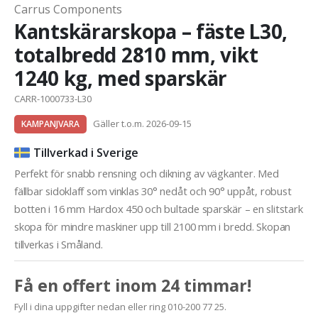
Carrus Components
Kantskärarskopa – fäste L30,
totalbredd 2810 mm, vikt
1240 kg, med sparskär
CARR-1000733-L30
Gäller t.o.m. 2026-09-15
KAMPANJVARA
Tillverkad i Sverige
Perfekt för snabb rensning och dikning av vägkanter. Med
fällbar sidoklaff som vinklas 30° nedåt och 90° uppåt, robust
botten i 16 mm Hardox 450 och bultade sparskär – en slitstark
skopa för mindre maskiner upp till 2100 mm i bredd. Skopan
tillverkas i Småland.
Få en offert inom 24 timmar!
Fyll i dina uppgifter nedan eller ring 010-200 77 25.