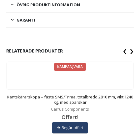
ÖVRIG PRODUKTINFORMATION
GARANTI
‹
›
RELATERADE PRODUKTER
KAMPANJVARA
ed
Kantskärarskopa – fäste SMS/Trima, totalbredd 2810 mm, vikt 1240
K
kg, med sparskär
Carrus Components
Offert!
Begär offert