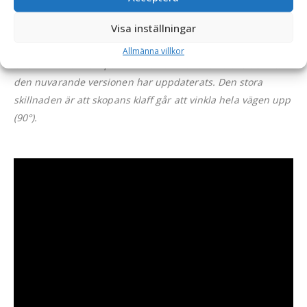
Tillverkad på
Småländska höglandet
och
CE-märkt
– ett
Visa inställningar
kvalitetsverktyg för professionell dikning och kantunderhåll.
Allmänna villkor
OBS: Kantskärarskopan i filmen är modellen äldre och att
den nuvarande versionen har uppdaterats. Den stora
skillnaden är att skopans klaff går att vinkla hela vägen upp
(90°).