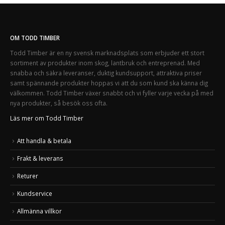
OM TODD TIMBER
Todd Timber är en ny svensk marknadsplats som erbjuder ett stort
sortiment av produkter inom skog, lantbruk och entreprenad. Med
snabba och säkra leveranser, duktig kundsupport, attraktiva priser
samt spännande produkter hoppas vi att du som kund ska känna dig
välkommen. Todd Timber växer snabbt och vi fyller varje vecka på med
nya produkter, så besök oss ofta.
Läs mer om Todd Timber
Att handla & betala
Frakt & leverans
Returer
Kundservice
Allmänna villkor