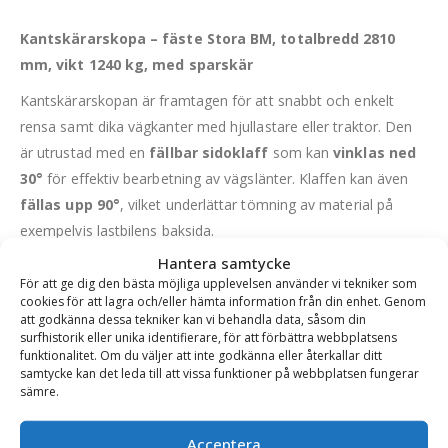
Kantskärarskopa – fäste Stora BM, totalbredd 2810
mm, vikt 1240 kg, med sparskär
Kantskärarskopan är framtagen för att snabbt och enkelt
rensa samt dika vägkanter med hjullastare eller traktor. Den
är utrustad med en
fällbar sidoklaff
som kan
vinklas ned
30°
för effektiv bearbetning av vägslänter. Klaffen kan även
fällas upp 90°
, vilket underlättar tömning av material på
exempelvis lastbilens baksida.
Hantera samtycke
Konstruktion och material
För att ge dig den bästa möjliga upplevelsen använder vi tekniker som
Botten tillverkad i Hardox 450
, 16 mm tjock för hög
cookies för att lagra och/eller hämta information från din enhet. Genom
att godkänna dessa tekniker kan vi behandla data, såsom din
slitstyrka
surfhistorik eller unika identifierare, för att förbättra webbplatsens
Slitribbor
på undersidan: 10 mm Hardox 450
funktionalitet. Om du väljer att inte godkänna eller återkallar ditt
Klaffhöjd:
320 mm ytterkant, stigande till 470 mm längst in
samtycke kan det leda till att vissa funktioner på webbplatsen fungerar
Levereras med bultade sparskär
för enkel service
sämre.
Passar bäst för mindre maskiner
, med max maskinbredd
Acceptera
på
2100 mm
(t.ex. Volvo L30-L35).