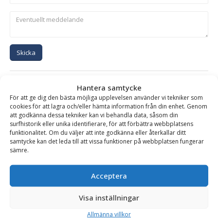
Skicka
Se alla produkter inom samma kategori
Hantera samtycke
Hydraulhammare
För att ge dig den bästa möjliga upplevelsen använder vi tekniker som
cookies för att lagra och/eller hämta information från din enhet. Genom
att godkänna dessa tekniker kan vi behandla data, såsom din
surfhistorik eller unika identifierare, för att förbättra webbplatsens
funktionalitet. Om du väljer att inte godkänna eller återkallar ditt
BESKRIVNING
samtycke kan det leda till att vissa funktioner på webbplatsen fungerar
sämre.
Hydraulhammare XS-300 – fäste S40, för maskinvikt 3-9
Acceptera
ton
Visa inställningar
SMC hydraulhammare är ett robust och driftsäkert verktyg,
baserad på olja/gas patent med enbart två rörliga delar.
Allmänna villkor