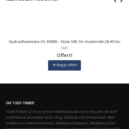
on
Hydraulhammare XS-3000N – fäste S80, för maskinvikt 28-40 ton
SMC
Offert!
Begär offert
OM TODD TIMBER
Todd Timber är en ny svensk marknadsplats som erbjuder ett stort
sortiment av produkter inom skog, lantbruk och entreprenad. Med
snabba och säkra leveranser, duktig kundsupport, attraktiva priser
samt spännande produkter hoppas vi att du som kund ska känna dig