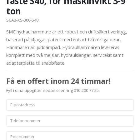
fäste S40, för maskinvikt 3-9
ton
SCAB-XS-300-S40
SMC hydraulhammare är ett robust och driftsäkert verktyg,
baserad på olja/gas patent med enbart två rörliga delar.
Hammaren är ljuddämpad. Hydraulhammaren levereras
komplett med två mejslar, hydraulslangar, servicekit samt
adapterplatta till snabbfäste.
Få en offert inom 24 timmar!
Fyll i dina uppgifter nedan eller ring 010-200 77 25.