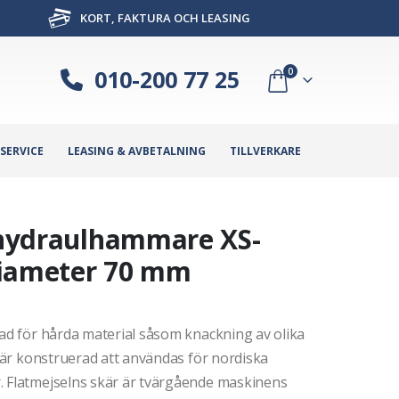
KORT, FAKTURA OCH LEASING
010-200 77 25
0
SERVICE
LEASING & AVBETALNING
TILLVERKARE
C hydraulhammare XS-
diameter 70 mm
sad för hårda material såsom knackning av olika
n är konstruerad att användas för nordiska
. Flatmejselns skär är tvärgående maskinens