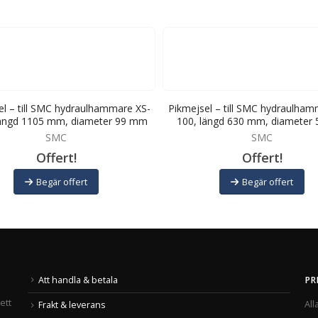
el – till SMC hydraulhammare XS-
Pikmejsel – till SMC hydraulham
längd 1105 mm, diameter 99 mm
100, längd 630 mm, diameter
SMC
SMC
Offert!
Offert!
Begär offert
Begär offert
Att handla & betala
PR
ett
All
Frakt & leverans