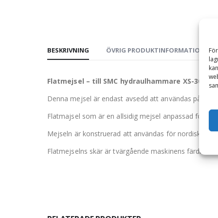
BESKRIVNING
ÖVRIG PRODUKTINFORMATION
För
lag
kan
web
Flatmejsel – till SMC hydraulhammare XS-300, 
sam
Denna mejsel är endast avsedd att användas på hy
Flatmajsel som är en allsidig mejsel anpassad för hår
Mejseln är konstruerad att användas för nordiska för
Flatmejselns skär är tvärgående maskinens färdriktnin