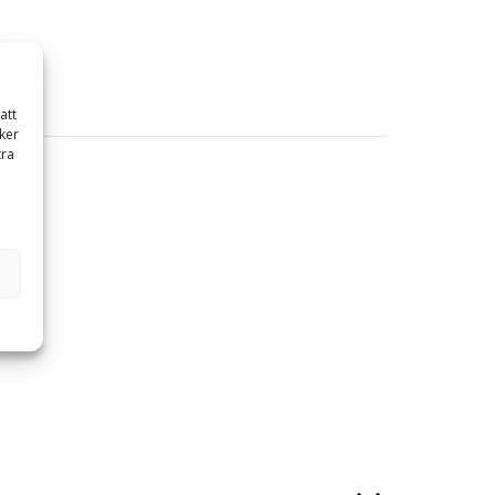
att
ker
tra
äle.