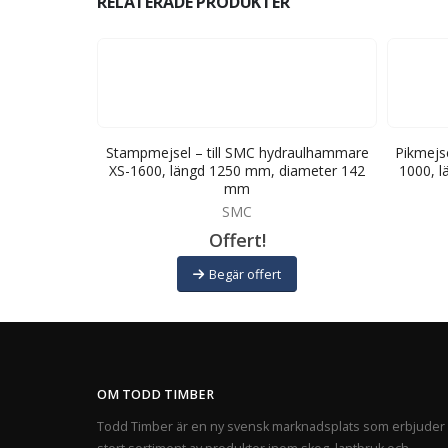
RELATERADE PRODUKTER
draulhammare
Stampmejsel – till SMC hydraulhammare
Pikmejs
meter 56 mm
XS-1600, längd 1250 mm, diameter 142
1000, 
mm
SMC
Offert!
Begär offert
OM TODD TIMBER
Todd Timber är en ny svensk marknadsplats som erbjuder 