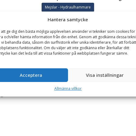
Mejslar - Hydraulhammare
Hantera samtycke
GARANTI
 att ge dig den bästa möjliga upplevelsen använder vi tekniker som cookies för 
ra och/eller hämta information från din enhet. Genom att godkänna dessa tekni
 vi behandla data, såsom din surfhistorik eller unika identifierare, för att förbät
bplatsens funktionalitet. Om du väljer att inte godkänna eller återkallar ditt
längd 808 mm, diameter 70 mm
tycke kan det leda till att vissa funktioner på webbplatsen fungerar sämre.
draulhammare av märket SMC.
da material såsom knackning av olika stenarter, betong, asfalt och tj
Acceptera
Visa inställningar
hållanden med hårda slitande bergarter.
Allmänna villkor
g.