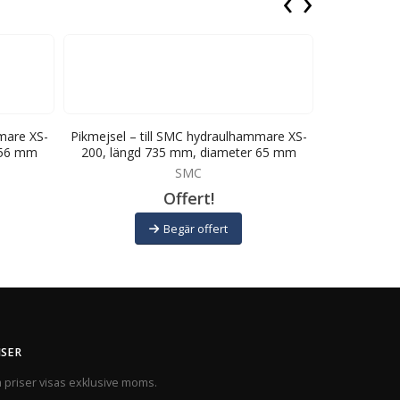
‹
›
mare XS-
Pikmejsel – till SMC hydraulhammare XS-
Stampmejsel
 56 mm
200, längd 735 mm, diameter 65 mm
XS-3000N, l
SMC
Offert!
Begär offert
ISER
a priser visas exklusive moms.