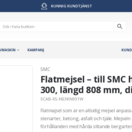
KUNNIG KUNDTJÄNST
VMASKIN
KAMPANJ
KUND
SMC
Flatmejsel – till SM
300, längd 808 mm, 
SCAB-XS-N03KN051W
Flatmajsel som är en allsidig mejsel anpas
stenarter, betong, asfalt och tjäle. Mejsel
förhållanden med hårda slitande bergarter