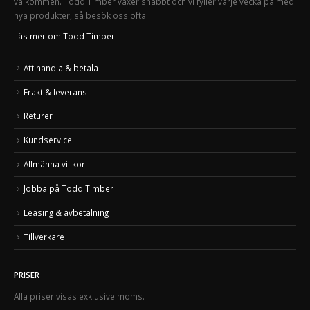
välkommen. Todd Timber växer snabbt och vi fyller varje vecka på med
nya produkter, så besök oss ofta.
Läs mer om Todd Timber
Att handla & betala
Frakt & leverans
Returer
Kundservice
Allmänna villkor
Jobba på Todd Timber
Leasing & avbetalning
Tillverkare
PRISER
Alla priser visas exklusive moms.