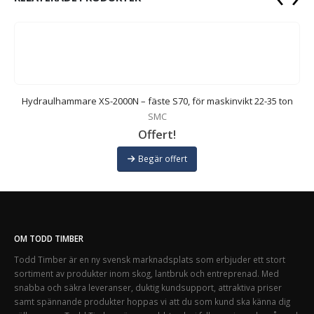
on
Hydraulhammare XS-2000N – fäste S70, för maskinvikt 22-35 ton
SMC
Offert!
Begär offert
OM TODD TIMBER
Todd Timber är en ny svensk marknadsplats som erbjuder ett stort
sortiment av produkter inom skog, lantbruk och entreprenad. Med
snabba och säkra leveranser, duktig kundsupport, attraktiva priser
samt spännande produkter hoppas vi att du som kund ska känna dig