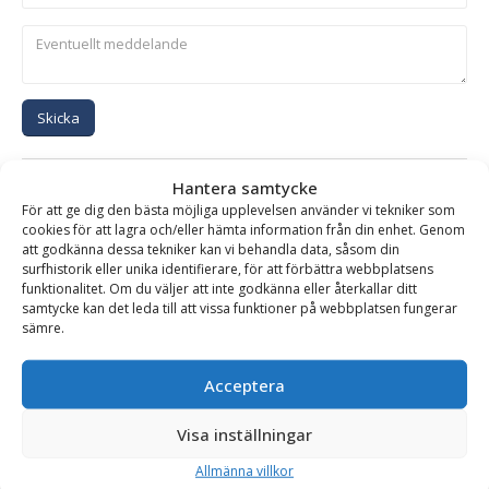
Skicka
Se alla produkter inom samma kategori
Hantera samtycke
För att ge dig den bästa möjliga upplevelsen använder vi tekniker som
Hydraulhammare
cookies för att lagra och/eller hämta information från din enhet. Genom
att godkänna dessa tekniker kan vi behandla data, såsom din
surfhistorik eller unika identifierare, för att förbättra webbplatsens
funktionalitet. Om du väljer att inte godkänna eller återkallar ditt
BESKRIVNING
samtycke kan det leda till att vissa funktioner på webbplatsen fungerar
sämre.
Hydraulhammare XS-1600N – fäste S1/B20, för
Acceptera
maskinvikt 16-24 ton
Visa inställningar
SMC hydraulhammare är ett robust och driftsäkert verktyg,
baserad på olja/gas patent med enbart två rörliga delar.
Allmänna villkor