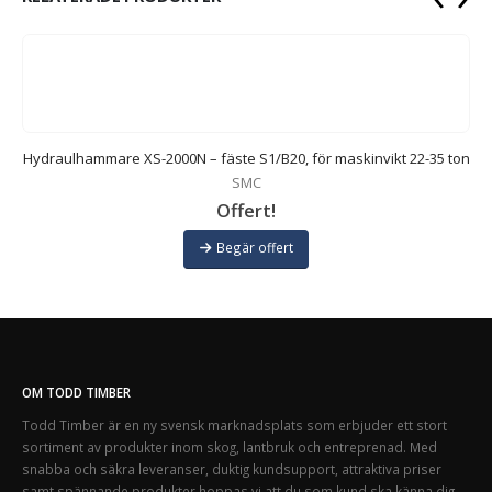
Hydraulhammare XS-2000N – fäste S1/B20, för maskinvikt 22-35 ton
SMC
Offert!
Begär offert
OM TODD TIMBER
Todd Timber är en ny svensk marknadsplats som erbjuder ett stort
sortiment av produkter inom skog, lantbruk och entreprenad. Med
snabba och säkra leveranser, duktig kundsupport, attraktiva priser
samt spännande produkter hoppas vi att du som kund ska känna dig