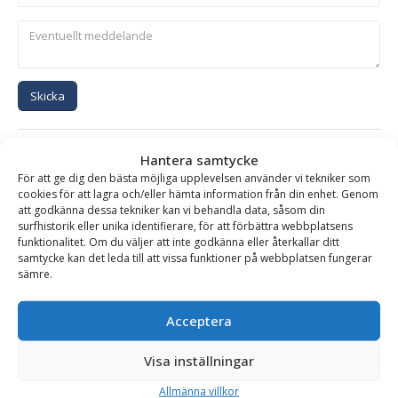
Skicka
Se alla produkter inom samma kategori
Hantera samtycke
Hydraulhammare
För att ge dig den bästa möjliga upplevelsen använder vi tekniker som
cookies för att lagra och/eller hämta information från din enhet. Genom
att godkänna dessa tekniker kan vi behandla data, såsom din
surfhistorik eller unika identifierare, för att förbättra webbplatsens
funktionalitet. Om du väljer att inte godkänna eller återkallar ditt
BESKRIVNING
samtycke kan det leda till att vissa funktioner på webbplatsen fungerar
sämre.
Hydraulhammare XS-1000 – fäste S45, för maskinvikt
Acceptera
10-17 ton
Visa inställningar
SMC hydraulhammare är ett robust och driftsäkert verktyg,
baserad på olja/gas patent med enbart två rörliga delar.
Allmänna villkor