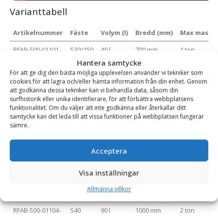
Varianttabell
Artikelnummer
Fäste
Volym (l)
Bredd (mm)
Max maskin
RFAB-500-01101-
S30/150
40 l
700 mm
1 ton
000-07-B
Hantera samtycke
För att ge dig den bästa möjliga upplevelsen använder vi tekniker som
RFAB-500-01102-
S30/180
40 l
700 mm
1 ton
cookies för att lagra och/eller hämta information från din enhet. Genom
000-07-B
att godkänna dessa tekniker kan vi behandla data, såsom din
surfhistorik eller unika identifierare, för att förbättra webbplatsens
RFAB-500-01101-
S30/150
60 l
800 mm
1 ton
funktionalitet. Om du väljer att inte godkänna eller återkallar ditt
000-08-B
samtycke kan det leda till att vissa funktioner på webbplatsen fungerar
sämre.
RFAB-500-01102-
S30/180
60 l
800 mm
1 ton
000-08-B
Acceptera
RFAB-500-01101-
S30/150
90 l
1000 mm
2 ton
000-10-B
Visa inställningar
RFAB-500-01102-
S30/180
90 l
1000 mm
2 ton
Allmänna villkor
000-10-B
RFAB-500-01104-
S40
90 l
1000 mm
2 ton