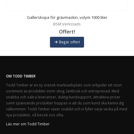
Gallerskopa för grävmaskin, volym 1000 liter
BSM Verkstads
Offert!
Begär offert
OM TODD TIMBER
Todd Timber är en ny svensk marknadsplats som erbjuder ett stort
sortiment av produkter inom skog, lantbruk och entreprenad. Med
snabba och säkra leveranser, duktig kundsupport, attraktiva priser
samt spännande produkter hoppas vi att du som kund ska känna dig
välkommen. Todd Timber växer snabbt och vi fyller varje vecka på med
nya produkter, så besök oss ofta.
Läs mer om Todd Timber