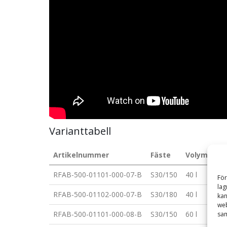
Varianttabell
Artikelnummer
Fäste
Volym (l)
RFAB-500-01101-000-07-B
S30/150
40 l
För
lag
RFAB-500-01102-000-07-B
S30/180
40 l
kan
web
RFAB-500-01101-000-08-B
S30/150
60 l
sam