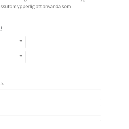
essutom ypperlig att använda som
!
25.