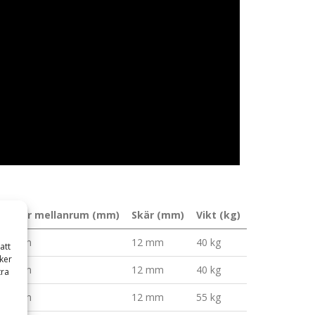
Ribbor mellanrum (mm)
Skär (mm)
Vikt (kg)
50 mm
12 mm
40 kg
att
ker
50 mm
12 mm
40 kg
tra
50 mm
12 mm
55 kg