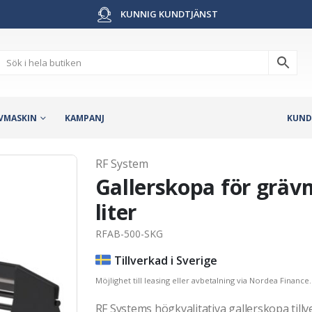
KUNNIG KUNDTJÄNST
VMASKIN
KAMPANJ
KUND
RF System
Gallerskopa för gräv
liter
RFAB-500-SKG
Tillverkad i Sverige
Möjlighet till leasing eller avbetalning via Nordea Finance.
RF Systems högkvalitativa gallerskopa tillv