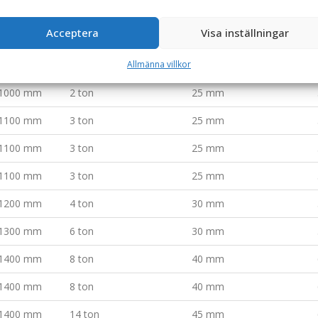
800 mm
1 ton
25 mm
Acceptera
Visa inställningar
1000 mm
2 ton
25 mm
Allmänna villkor
1000 mm
2 ton
25 mm
1000 mm
2 ton
25 mm
1100 mm
3 ton
25 mm
1100 mm
3 ton
25 mm
1100 mm
3 ton
25 mm
1200 mm
4 ton
30 mm
1300 mm
6 ton
30 mm
1400 mm
8 ton
40 mm
1400 mm
8 ton
40 mm
1400 mm
14 ton
45 mm