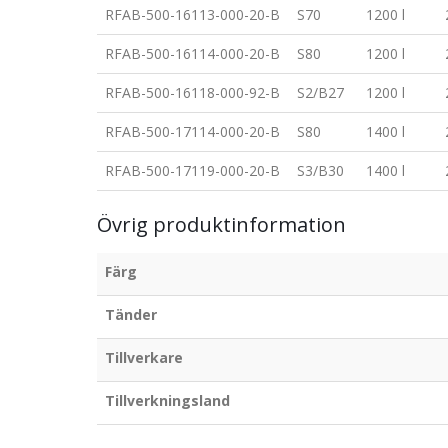
RFAB-500-16113-000-20-B
S70
1200 l
RFAB-500-16114-000-20-B
S80
1200 l
RFAB-500-16118-000-92-B
S2/B27
1200 l
RFAB-500-17114-000-20-B
S80
1400 l
RFAB-500-17119-000-20-B
S3/B30
1400 l
Övrig produktinformation
Färg
Tänder
Tillverkare
Tillverkningsland