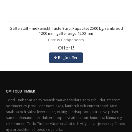
Gaffelställ – mekaniskt, fäste Euro, kapacitet 2500 kg, rambredd
1200 mm, gaffellängd 1200 mm
Carrus Components
Offert!
Begär offert
OM TODD TIMBER
Todd Timber är en ny svensk marknadsplats som erbjuder ett stort
sortiment av produkter inom skog, lantbruk och entreprenad. Med
snabba och säkra leveranser, duktig kundsupport, attraktiva priser
samt spännande produkter hoppas vi att du som kund ska känna dig
välkommen. Todd Timber växer snabbt och vi fyller varje vecka på med
nya produkter, så besök oss ofta.