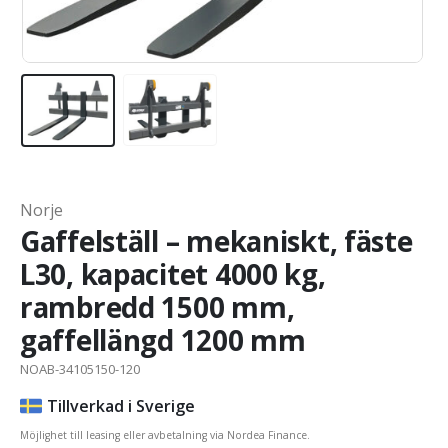
Norje
Gaffelställ – mekaniskt, fäste
L30, kapacitet 4000 kg,
rambredd 1500 mm,
gaffellängd 1200 mm
NOAB-34105150-120
Tillverkad i Sverige
Möjlighet till leasing eller avbetalning via Nordea Finance.