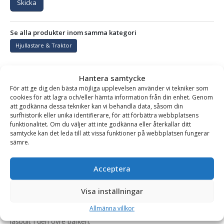
Skicka
Se alla produkter inom samma kategori
Hjullastare & Traktor
Hantera samtycke
BESKRIVNING
För att ge dig den bästa möjliga upplevelsen använder vi tekniker som
cookies för att lagra och/eller hämta information från din enhet. Genom
att godkänna dessa tekniker kan vi behandla data, såsom din
surfhistorik eller unika identifierare, för att förbättra webbplatsens
Gaffelställ – mekaniskt, fäste L30, kapacitet 4000 kg,
funktionalitet. Om du väljer att inte godkänna eller återkallar ditt
rambredd 1500 mm, gaffellängd 1200 mm
samtycke kan det leda till att vissa funktioner på webbplatsen fungerar
sämre.
Kraftigt och robust mekaniskt gaffelställ för hjullastare och
större teleskoplastare. Pallgaffeln är framtagen och anpassad
Acceptera
för dagens högt ställda krav på kvalitet, säkerhet och
tillförlitlighet.
Visa inställningar
Gafflarna flyttas manuellt och låses fast i rätt läge med en
Allmänna villkor
låsbult i den övre balken.