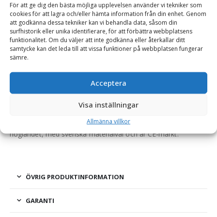
För att ge dig den bästa möjliga upplevelsen använder vi tekniker som
Hjullastare & Traktor
cookies för att lagra och/eller hämta information från din enhet. Genom
att godkänna dessa tekniker kan vi behandla data, såsom din
surfhistorik eller unika identifierare, för att förbättra webbplatsens
funktionalitet. Om du väljer att inte godkänna eller återkallar ditt
BESKRIVNING
samtycke kan det leda till att vissa funktioner på webbplatsen fungerar
sämre.
Gaffelställ – mekaniskt, fäste Stora BM, kapacitet 5000
Acceptera
kg, rambredd 2000 mm, gaffellängd 2000 mm
Visa inställningar
Ett robust gaffelställ som har manuellt justerbara gaffelben
och bra genomsikt. Gaffelstället är tillverkat på Småländska
Allmänna villkor
höglandet, med svenska materialval och är CE-märkt.
ÖVRIG PRODUKTINFORMATION
GARANTI