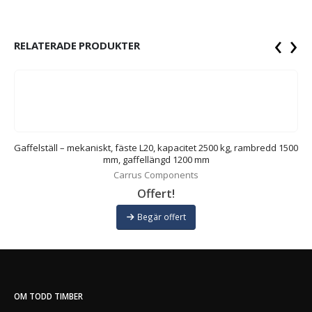
‹
›
RELATERADE PRODUKTER
00
Gaffelställ – mekaniskt, fäste L20, kapacitet 2500 kg, rambredd 1500
mm, gaffellängd 1200 mm
Carrus Components
Offert!
Begär offert
OM TODD TIMBER