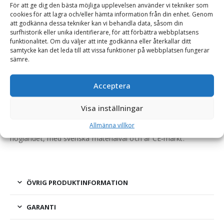
För att ge dig den bästa möjliga upplevelsen använder vi tekniker som
Hjullastare & Traktor
cookies för att lagra och/eller hämta information från din enhet. Genom
att godkänna dessa tekniker kan vi behandla data, såsom din
surfhistorik eller unika identifierare, för att förbättra webbplatsens
funktionalitet. Om du väljer att inte godkänna eller återkallar ditt
BESKRIVNING
samtycke kan det leda till att vissa funktioner på webbplatsen fungerar
sämre.
Gaffelställ – mekaniskt, fäste SMS/Trima, kapacitet
Acceptera
2500 kg, rambredd 1200 mm, gaffellängd 1400 mm
Visa inställningar
Ett robust gaffelställ som har manuellt justerbara gaffelben
och bra genomsikt. Gaffelstället är tillverkat på Småländska
Allmänna villkor
höglandet, med svenska materialval och är CE-märkt.
ÖVRIG PRODUKTINFORMATION
GARANTI