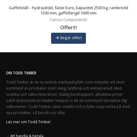
Gaffelställ – hydrauliskt, fäste Euro, kapacitet 2500 kg, rambredd
1200 mm, gaffellängd 1600 mm
Carrus Components
Offert!
Begär offert
OM TODD TIMBER
Todd Timber är en ny svensk marknadsplats som erbjuder ett stort
sortiment av produkter inom skog, lantbruk och entreprenad. Med
snabba och säkra leveranser, duktig kundsupport, attraktiva priser
samt spännande produkter hoppas vi att du som kund ska känna dig
välkommen. Todd Timber växer snabbt och vi fyller varje vecka på med
nya produkter, så besök oss ofta.
Läs mer om Todd Timber
Att handla & betala