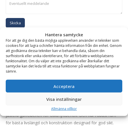
Skicka
Hantera samtycke
Se alla produkter inom samma kategori
För att ge dig den bästa möjliga upplevelsen använder vi tekniker som
cookies för att lagra och/eller hämta information från din enhet. Genom
Pallgafflar Hydrauliska
att godkänna dessa tekniker kan vi behandla data, såsom din
surfhistorik eller unika identifierare, för att förbättra webbplatsens
funktionalitet. Om du väljer att inte godkänna eller återkallar ditt
samtycke kan det leda till att vissa funktioner på webbplatsen fungerar
BESKRIVNING
sämre.
Acceptera
Gaffelställ – hydrauliskt, fäste Stora BM, kapacitet
9900 kg, rambredd 2000 mm, gaffellängd 1600 mm
Visa inställningar
En pallgaffel med hydraulisk spridning som gör det enkelt att
Allmänna villkor
justera gaffelbenen för olika lyftbehov. Den har robust ram
för bästa livslängd och konstruktion designad för god sikt.