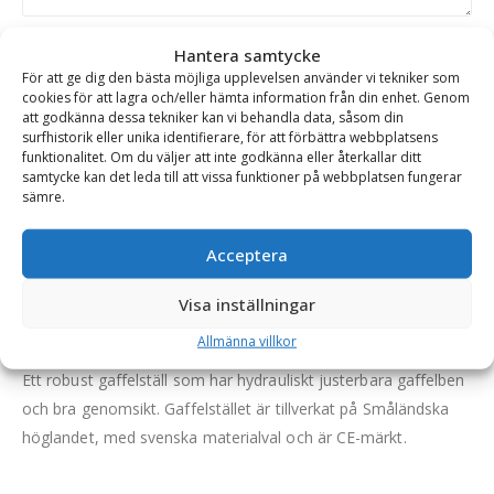
Skicka
Hantera samtycke
För att ge dig den bästa möjliga upplevelsen använder vi tekniker som
cookies för att lagra och/eller hämta information från din enhet. Genom
att godkänna dessa tekniker kan vi behandla data, såsom din
Se alla produkter inom samma kategori
surfhistorik eller unika identifierare, för att förbättra webbplatsens
Pallgafflar Hydrauliska
funktionalitet. Om du väljer att inte godkänna eller återkallar ditt
samtycke kan det leda till att vissa funktioner på webbplatsen fungerar
sämre.
BESKRIVNING
Acceptera
Visa inställningar
Gaffelställ – hydrauliskt, fäste Stora BM, kapacitet
5000 kg, rambredd 2400 mm, gaffellängd 1200 mm
Allmänna villkor
Ett robust gaffelställ som har hydrauliskt justerbara gaffelben
och bra genomsikt. Gaffelstället är tillverkat på Småländska
höglandet, med svenska materialval och är CE-märkt.