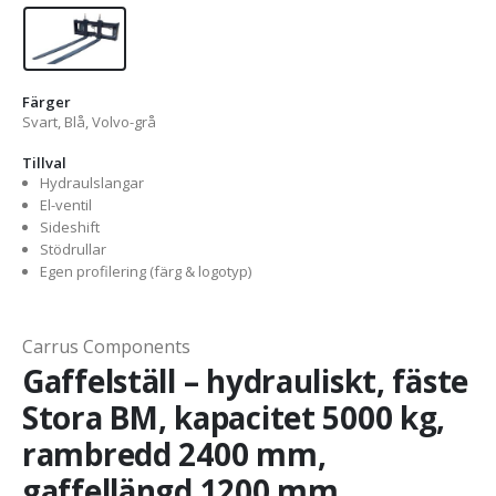
Färger
Svart, Blå, Volvo-grå
Tillval
Hydraulslangar
El-ventil
Sideshift
Stödrullar
Egen profilering (färg & logotyp)
Carrus Components
Gaffelställ – hydrauliskt, fäste
Stora BM, kapacitet 5000 kg,
rambredd 2400 mm,
gaffellängd 1200 mm