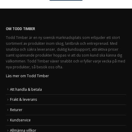
OM TODD TIMBER
Todd Timber är en ny svensk marknadsplats som erbjuder ett stort
sortiment av produkter inom skog, lantbruk och entreprenad. Med
snabba och säkra leveranser, duktig kundsupport, attraktiva priser
samt spännande produkter hoppas vi att du som kund ska känna dig
välkommen. Todd Timber växer snabbt och vi fyller varje vecka på med
nya produkter, så besök oss ofta.
Läs mer om Todd Timber
Att handla & betala
Frakt & leverans
Returer
Kundservice
Allmänna villkor