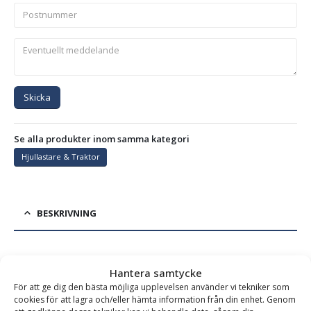
Skicka
Se alla produkter inom samma kategori
Hjullastare & Traktor
BESKRIVNING
Frontplaneringsskopa PLG – fäste SMS/Trima, bredd
Hantera samtycke
2200 mm, djup 1150 mm, vikt 400 kg, för maskinvikt 4-9
För att ge dig den bästa möjliga upplevelsen använder vi tekniker som
ton
cookies för att lagra och/eller hämta information från din enhet. Genom