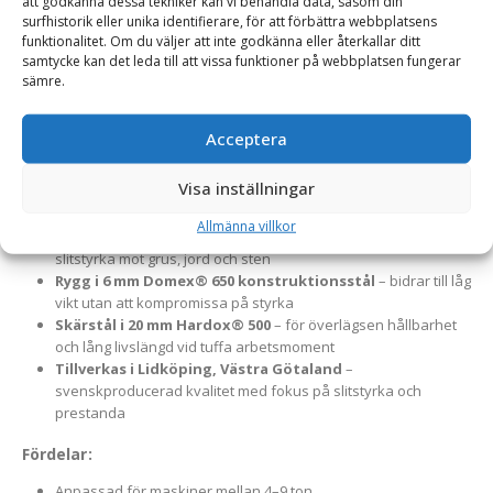
att godkänna dessa tekniker kan vi behandla data, såsom din
Frontplaneringsskopa för traktor och hjullastare – för
surfhistorik eller unika identifierare, för att förbättra webbplatsens
funktionalitet. Om du väljer att inte godkänna eller återkallar ditt
exakt markutjämning.
En robust och högpresterande
samtycke kan det leda till att vissa funktioner på webbplatsen fungerar
frontplaneringsskopa för traktorer, hjullastare och
sämre.
kompaktlastare i viktklassen 4–9 ton. Skopan är framtagen för
noggrann finplanering, markjustering och materialfördelning –
Acceptera
ett oumbärligt redskap inom både entreprenad och lantbruk.
Visa inställningar
Material och konstruktion:
Allmänna villkor
Botten och gavlar i 12 mm Hardox® 400
– ger hög
slitstyrka mot grus, jord och sten
Rygg i 6 mm Domex® 650 konstruktionsstål
– bidrar till låg
vikt utan att kompromissa på styrka
Skärstål i 20 mm Hardox® 500
– för överlägsen hållbarhet
och lång livslängd vid tuffa arbetsmoment
Tillverkas i Lidköping, Västra Götaland
–
svenskproducerad kvalitet med fokus på slitstyrka och
prestanda
Fördelar:
Anpassad för maskiner mellan 4–9 ton