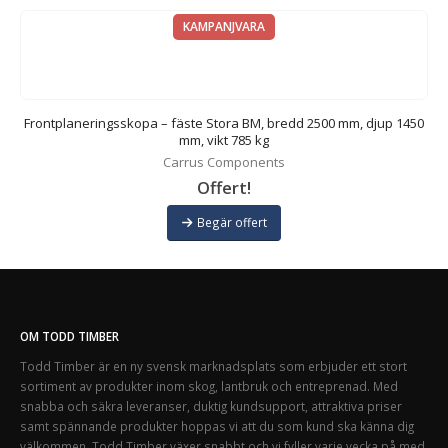
KAMPANJVARA
m,
Frontplaneringsskopa – fäste Stora BM, bredd 2500 mm, djup 1450
mm, vikt 785 kg
Carrus Components
Offert!
Begär offert
OM TODD TIMBER
Todd Timber är en ny svensk marknadsplats som erbjuder ett stort
sortiment av produkter inom skog, lantbruk och entreprenad. Med
snabba och säkra leveranser, duktig kundsupport, attraktiva priser
samt spännande produkter hoppas vi att du som kund ska känna dig
välkommen. Todd Timber växer snabbt och vi fyller varje vecka på med