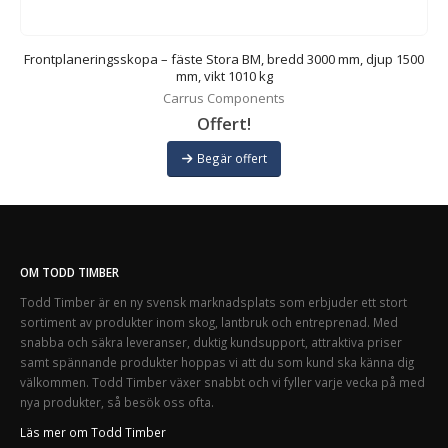
Frontplaneringsskopa – fäste Stora BM, bredd 3000 mm, djup 1500
mm, vikt 1010 kg
Carrus Components
Offert!
Begär offert
OM TODD TIMBER
Todd Timber är en ny svensk marknadsplats som erbjuder ett stort
sortiment av produkter inom skog, lantbruk och entreprenad. Med
snabba och säkra leveranser, duktig kundsupport, attraktiva priser
samt spännande produkter hoppas vi att du som kund ska känna dig
välkommen. Todd Timber växer snabbt och vi fyller varje vecka på med
nya produkter, så besök oss ofta.
Läs mer om Todd Timber