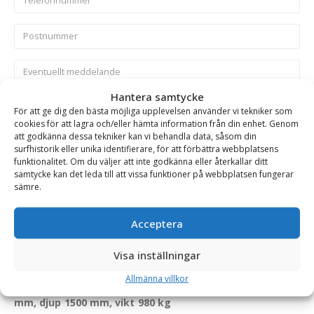
Hantera samtycke
För att ge dig den bästa möjliga upplevelsen använder vi tekniker som
Skicka
cookies för att lagra och/eller hämta information från din enhet. Genom
att godkänna dessa tekniker kan vi behandla data, såsom din
surfhistorik eller unika identifierare, för att förbättra webbplatsens
Se alla produkter inom samma kategori
funktionalitet. Om du väljer att inte godkänna eller återkallar ditt
samtycke kan det leda till att vissa funktioner på webbplatsen fungerar
Hjullastare & Traktor
Planeringsskopor på kampanj
sämre.
Acceptera
BESKRIVNING
Visa inställningar
Allmänna villkor
Frontplaneringsskopa HD – fäste Stora BM, bredd 2500
mm, djup 1500 mm, vikt 980 kg