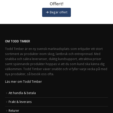
Offert!
Begär offert
OM TODD TIMBER
Todd Timber är en ny svensk marknadsplats som erbjuder ett stort
sortiment av produkter inom skog, lantbruk och entreprenad. Med
snabba och säkra leveranser, duktig kundsupport, attraktiva priser
samt spännande produkter hoppas vi att du som kund ska känna dig
välkommen. Todd Timber växer snabbt och vi fyller varje vecka på med
nya produkter, så besök oss ofta.
Läs mer om Todd Timber
Att handla & betala
Frakt & leverans
Returer