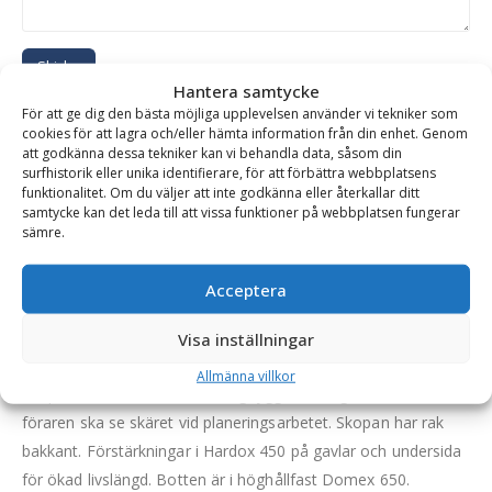
Skicka
Hantera samtycke
För att ge dig den bästa möjliga upplevelsen använder vi tekniker som
Se alla produkter inom samma kategori
cookies för att lagra och/eller hämta information från din enhet. Genom
att godkänna dessa tekniker kan vi behandla data, såsom din
Hjullastare & Traktor
Planeringsskopor på kampanj
surfhistorik eller unika identifierare, för att förbättra webbplatsens
funktionalitet. Om du väljer att inte godkänna eller återkallar ditt
samtycke kan det leda till att vissa funktioner på webbplatsen fungerar
sämre.
BESKRIVNING
Acceptera
Frontplaneringsskopa – fäste Stora BM, bredd 2200
Visa inställningar
mm, djup 1200 mm, vikt 610 kg
Allmänna villkor
Skopan är konstruerad med låg rygg och lång botten för att
föraren ska se skäret vid planeringsarbetet. Skopan har rak
bakkant. Förstärkningar i Hardox 450 på gavlar och undersida
för ökad livslängd. Botten är i höghållfast Domex 650.