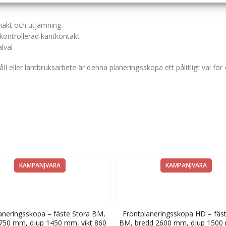
chakt och utjämning
 kontrollerad kantkontakt
lval
ller lantbruksarbete är denna planeringsskopa ett pålitligt val för 
KAMPANJVARA
KAMPANJVARA
aneringsskopa – fäste Stora BM,
Frontplaneringsskopa HD – fäst
750 mm, djup 1450 mm, vikt 860
BM, bredd 2600 mm, djup 1500 