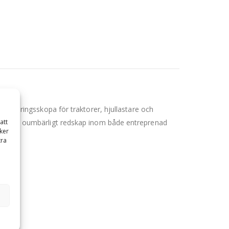
laneringsskopa för traktorer, hjullastare och
att
ng – ett oumbärligt redskap inom både entreprenad
ker
tra