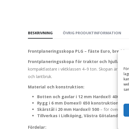
BESKRIVNING
ÖVRIG PRODUKTINFORMATION
Frontplaneringsskopa PLG – fäste Euro, bredd 2
Frontplaneringsskopa för traktor och hjullasta
För
kompaktlastare i viktklassen 4–9 ton. Skopan är fram
lag
och lantbruk.
kan
web
Material och konstruktion:
sam
Botten och gavlar i 12 mm Hardox® 400
– ger
Rygg i 6 mm Domex® 650 konstruktionsstål
Skärstål i 20 mm Hardox® 500
– för överlägse
Tillverkas i Lidköping, Västra Götaland
– sve
Fördelar: