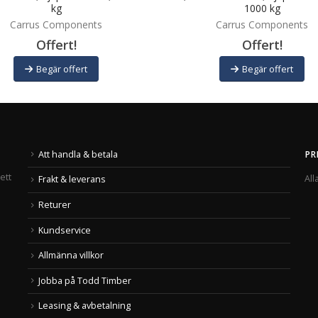
kg
1000 kg
Carrus Components
Carrus Components
Offert!
Offert!
Begär offert
Begär offert
Att handla & betala
PR
ett
All
Frakt & leverans
Returer
Kundservice
Allmänna villkor
Jobba på Todd Timber
Leasing & avbetalning