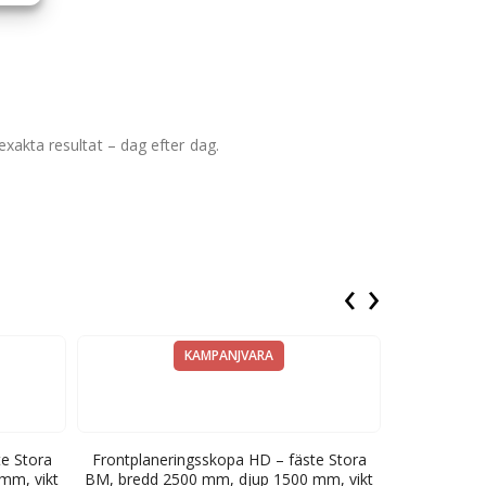
exakta resultat – dag efter dag.
‹
›
KAMPANJVARA
e Stora
Frontplaneringsskopa HD – fäste Stora
Frontplaner
mm, vikt
BM, bredd 2500 mm, djup 1500 mm, vikt
bredd 2200 