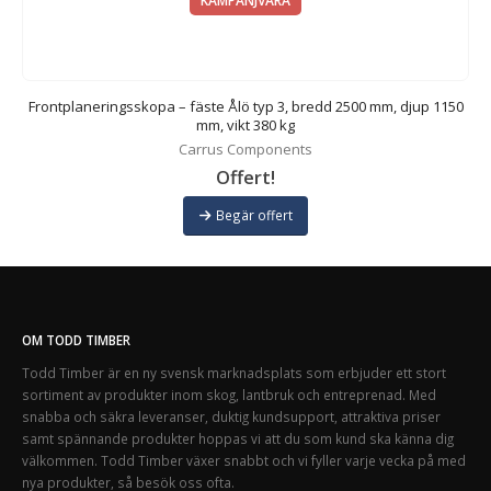
KAMPANJVARA
p
Frontplaneringsskopa – fäste Ålö typ 3, bredd 2500 mm, djup 1150
mm, vikt 380 kg
Carrus Components
Offert!
Begär offert
OM TODD TIMBER
Todd Timber är en ny svensk marknadsplats som erbjuder ett stort
sortiment av produkter inom skog, lantbruk och entreprenad. Med
snabba och säkra leveranser, duktig kundsupport, attraktiva priser
samt spännande produkter hoppas vi att du som kund ska känna dig
välkommen. Todd Timber växer snabbt och vi fyller varje vecka på med
nya produkter, så besök oss ofta.