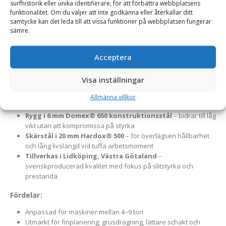
surfhistorik eller unika identifierare, för att förbättra webbplatsens
exakt markutjämning.
En robust och högpresterande
funktionalitet. Om du väljer att inte godkänna eller återkallar ditt
frontplaneringsskopa för traktorer, hjullastare och
samtycke kan det leda till att vissa funktioner på webbplatsen fungerar
sämre.
kompaktlastare i viktklassen 4–9 ton. Skopan är framtagen för
noggrann finplanering, markjustering och materialfördelning –
Acceptera
ett oumbärligt redskap inom både entreprenad och lantbruk.
Material och konstruktion:
Visa inställningar
Botten och gavlar i 12 mm Hardox® 400
– ger hög
Allmänna villkor
slitstyrka mot grus, jord och sten
Rygg i 6 mm Domex® 650 konstruktionsstål
– bidrar till låg
vikt utan att kompromissa på styrka
Skärstål i 20 mm Hardox® 500
– för överlägsen hållbarhet
och lång livslängd vid tuffa arbetsmoment
Tillverkas i Lidköping, Västra Götaland
–
svenskproducerad kvalitet med fokus på slitstyrka och
prestanda
Fördelar:
Anpassad för maskiner mellan 4–9 ton
Utmärkt för finplanering, grusdragning, lättare schakt och