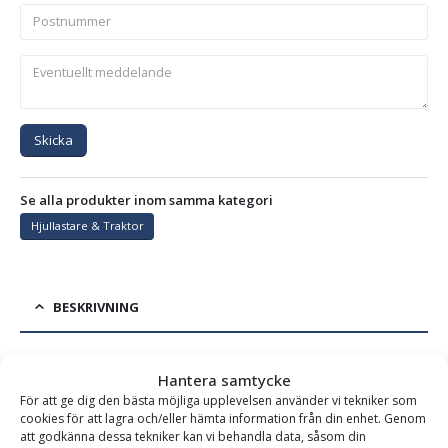
Skicka
Se alla produkter inom samma kategori
Hjullastare & Traktor
BESKRIVNING
Frontplaneringsskopa PLG – fäste Euro, bredd 2000 mm,
Hantera samtycke
För att ge dig den bästa möjliga upplevelsen använder vi tekniker som
djup 1150 mm, vikt 360 kg, för maskinvikt 4-9 ton
cookies för att lagra och/eller hämta information från din enhet. Genom
att godkänna dessa tekniker kan vi behandla data, såsom din
Frontplaneringsskopa för traktor och hjullastare – för