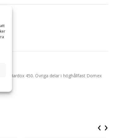
anj
att
ker
tra
är i Hardox 450. Övriga delar i höghållfast Domex
‹
›