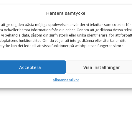
Se alla produkter inom samma kategori
Hantera samtycke
Hjullastare & Traktor
Planeringsskopor på kamp
 att ge dig den bästa möjliga upplevelsen använder vi tekniker som cookies för 
ra och/eller hämta information från din enhet. Genom att godkänna dessa tekni
 vi behandla data, såsom din surfhistorik eller unika identifierare, för att förbät
bplatsens funktionalitet. Om du väljer att inte godkänna eller återkallar ditt
GARANTI
tycke kan det leda till att vissa funktioner på webbplatsen fungerar sämre.
dd 3000 mm, djup 1550 mm, vikt 1210 kg
Acceptera
Visa inställningar
konstruerad med botten i Hardox 450. Främre gavelsida och sidoplåt 
 rasskydd.
Allmänna villkor