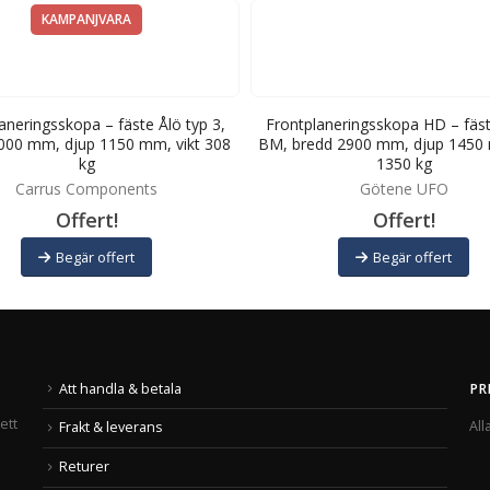
KAMPANJVARA
aneringsskopa – fäste Ålö typ 3,
Frontplaneringsskopa HD – fäst
000 mm, djup 1150 mm, vikt 308
BM, bredd 2900 mm, djup 1450 
kg
1350 kg
Carrus Components
Götene UFO
Offert!
Offert!
Begär offert
Begär offert
Att handla & betala
PR
ett
All
Frakt & leverans
Returer