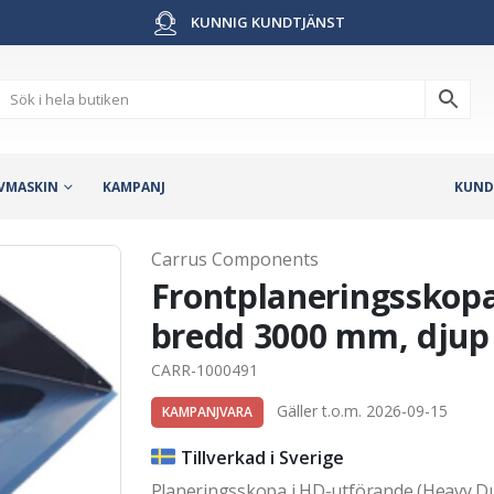
KUNNIG KUNDTJÄNST
VMASKIN
KAMPANJ
KUND
Carrus Components
Frontplaneringsskopa
bredd 3000 mm, djup 
CARR-1000491
Gäller t.o.m. 2026-09-15
KAMPANJVARA
Tillverkad i Sverige
Planeringsskopa i HD-utförande (Heavy Du