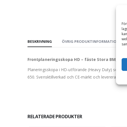
För
lag
kan
web
BESKRIVNING
ÖVRIG PRODUKTINFORMATION
sam
Frontplaneringsskopa HD – fäste Stora BM, bre
Planeringsskopa i HD-utförande (Heavy Duty) som är 
650. Svensktillverkad och CE-märkt och levereras med
RELATERADE PRODUKTER