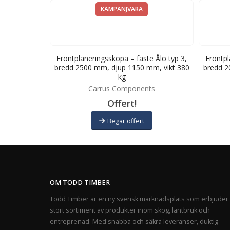
KAMPANJVARA
e Euro, bredd
Frontplaneringsskopa – fäste Ålö typ 3,
Frontpl
ikt 380 kg
bredd 2500 mm, djup 1150 mm, vikt 380
bredd 2
kg
ts
Carrus Components
Offert!
Begär offert
OM TODD TIMBER
Todd Timber är en ny svensk marknadsplats som erbjuder 
stort sortiment av produkter inom skog, lantbruk och
entreprenad. Med snabba och säkra leveranser, duktig