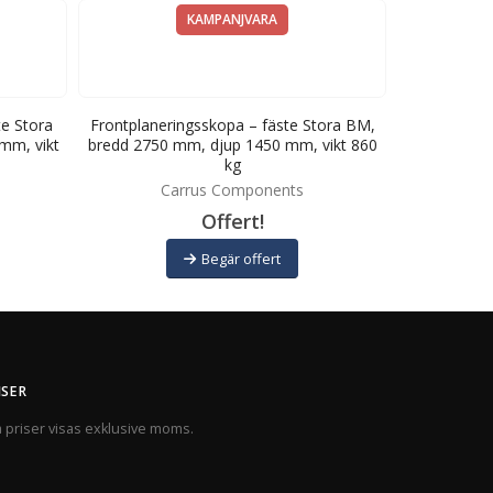
KAMPANJVARA
e Stora
Frontplaneringsskopa – fäste Stora BM,
Frontplaner
mm, vikt
bredd 2750 mm, djup 1450 mm, vikt 860
bredd 1500 
kg
C
Carrus Components
Offert!
Begär offert
ISER
a priser visas exklusive moms.