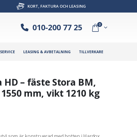
KORT, FAKTURA OCH LEASING
010-200 77 25
0
SERVICE
LEASING & AVBETALNING
TILLVERKARE
 HD – fäste Stora BM,
1550 mm, vikt 1210 kg
ty) som är konstruerad med botten i Hardox