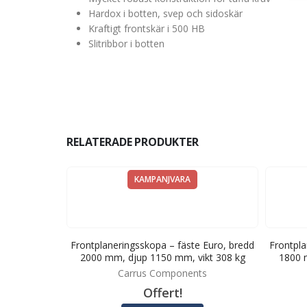
Hardox i botten, svep och sidoskär
Kraftigt frontskär i 500 HB
Slitribbor i botten
RELATERADE PRODUKTER
KAMPANJVARA
e Ålö typ 3,
Frontplaneringsskopa – fäste Euro, bredd
Frontpla
 vikt 185 kg
2000 mm, djup 1150 mm, vikt 308 kg
1800 
ts
Carrus Components
Offert!