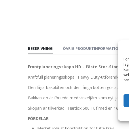
BESKRIVNING
ÖVRIG PRODUKTINFORMATION
För
lag
Frontplaneringsskopa HD – fäste Stor-Stora BM
kan
web
Kraftfull planeringsskopa i Heavy Duty-utförande med s
sam
Den låga bakplåten och den långa botten gör att du får
Bakkanten är försedd med vinkeljärn som nyttjas när m
Skopan är tillverkad i Hardox 500 Tuf med en 16 mm 
FÖRDELAR
Mycket robust konstruktion för tuffa krav