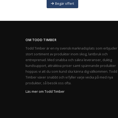
Begär offert
OM TODD TIMBER
Todd Timber är en ny svensk marknadsplats som erbjuder 
stort sortiment av produkter inom skog, lantbruk och
entreprenad. Med snabba och säkra leveranser, duktig
kundsupport, attraktiva priser samt spännande produkter
hoppas vi att du som kund ska känna dig välkommen. Todd
Timber växer snabbt och vi fyller varje vecka på med nya
produkter, så besök oss ofta.
Läs mer om Todd Timber