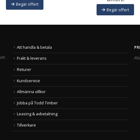
Begär offert
Begär offert
Att handla & betala
PR
ett
All
Frakt & leverans
Returer
Kundservice
Allmänna villkor
Jobba på Todd Timber
Leasing & avbetalning
Tillverkare