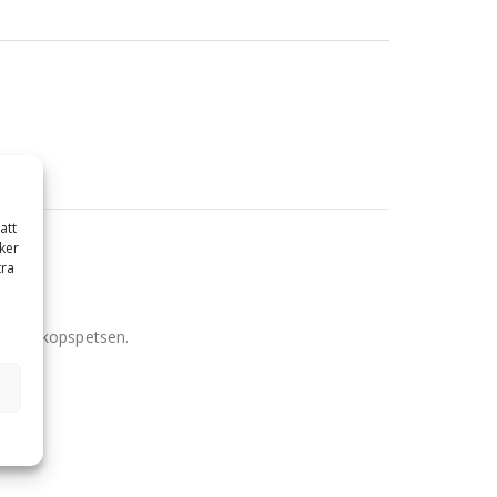
att
ker
tra
 till skopspetsen.