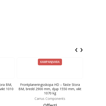
‹
›
KAMPANJVARA
tora BM,
Frontplaneringsskopa HD – fäste Stora
Frontplaner
ikt 1010
BM, bredd 2900 mm, djup 1550 mm, vikt
bredd 2000 
1070 kg
Carrus Components
C
Offert!