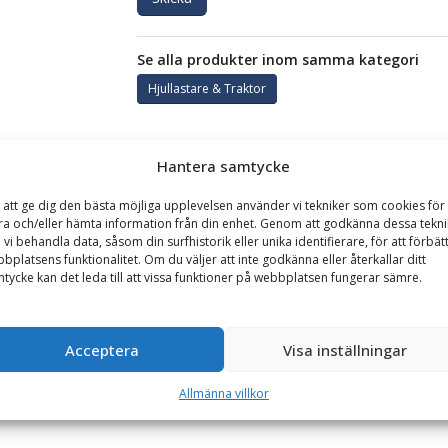
Se alla produkter inom samma kategori
Hjullastare & Traktor
Hantera samtycke
GARANTI
 att ge dig den bästa möjliga upplevelsen använder vi tekniker som cookies för 
ra och/eller hämta information från din enhet. Genom att godkänna dessa tekni
, bredd 3200 mm, djup 1575 mm, vikt 1750 kg, med sparskär
 vi behandla data, såsom din surfhistorik eller unika identifierare, för att förbät
bplatsens funktionalitet. Om du väljer att inte godkänna eller återkallar ditt
parskär för riktigt tuff körning.
tycke kan det leda till att vissa funktioner på webbplatsen fungerar sämre.
 utmärkt kontroll över underlaget vid arbete. Föraren har perfekt sikt
askinen backar för bästa resultat vid planering.
Acceptera
Visa inställningar
tjock botten samt sparskär.
Allmänna villkor