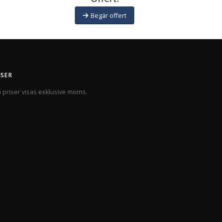
Begär offert
ISER
a priser visas exklusive moms.