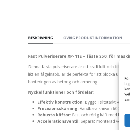
BESKRIVNING
ÖVRIG PRODUKTINFORMATION
Fast Pulveriserare XP-11E – fäste S50, för maski
Denna fasta pulveriserare är ett kraftfullt och tillf
likt en fågelnäbb, är de perfekta för att plocka upp o
För
hanteringen av betong och armering.
lag
kan
Nyckelfunktioner och fördelar:
web
sam
Effektiv konstruktion:
Byggd i slitstarkt 400 H
Precisionsskärning:
Vändbara knivar i 600 Hardo
Robusta käftar:
Fast och rörlig käft med bultade
Accelerationsventil:
Separat monterad ventil ger