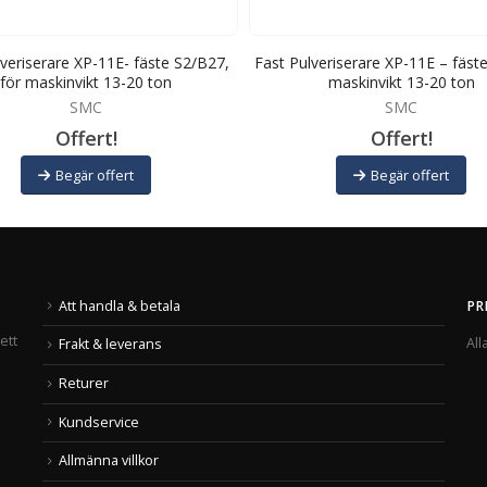
lveriserare XP-11E- fäste S2/B27,
Fast Pulveriserare XP-11E – fäste
för maskinvikt 13-20 ton
maskinvikt 13-20 ton
SMC
SMC
Offert!
Offert!
Begär offert
Begär offert
Att handla & betala
PR
ett
All
Frakt & leverans
Returer
Kundservice
Allmänna villkor