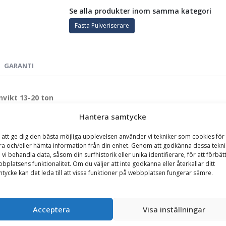
Se alla produkter inom samma kategori
Fasta Pulveriserare
GARANTI
nvikt 13-20 ton
örlitligt verktyg för entreprenörer som arbetar med återvinning och s
Hantera samtycke
ch bearbeta material direkt från marken. Verktyget är designat för att 
 att ge dig den bästa möjliga upplevelsen använder vi tekniker som cookies för 
ra och/eller hämta information från din enhet. Genom att godkänna dessa tekni
 vi behandla data, såsom din surfhistorik eller unika identifierare, för att förbät
bplatsens funktionalitet. Om du väljer att inte godkänna eller återkallar ditt
tycke kan det leda till att vissa funktioner på webbplatsen fungerar sämre.
ardox för maximal livslängd och hållbarhet.
x säkerställer hög effektivitet och enkel underhållning.
 tänder i slitstarkt stålgjutgods för ökad hållfasthet.
Acceptera
Visa inställningar
 en cykeltid på endast cirka 5 sekunder, vilket möjliggör snabb och sm