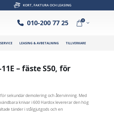
KORT, FAKTURA OCH LEASING
010-200 77 25
0
SERVICE
LEASING & AVBETALNING
TILLVERKARE
11E – fäste S50, för
 för sekundär demolering och återvinning. Med
 vändbara knivar i 600 Hardox levererar den hög
ltade tänder i stålgjutgods och en