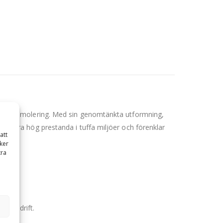
ekundär demolering. Med sin genomtänkta utformning,
leverera hög prestanda i tuffa miljöer och förenklar
att
ker
tra
idig drift.