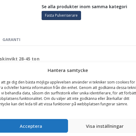
Se alla produkter inom samma kategori
Fasta Pulveriserare
GARANTI
skinvikt 28-45 ton
örlitligt verktyg för entreprenörer som arbetar med återvinning och s
Hantera samtycke
ch bearbeta material direkt från marken. Verktyget är designat för att 
 att ge dig den bästa möjliga upplevelsen använder vi tekniker som cookies för 
ra och/eller hämta information från din enhet. Genom att godkänna dessa tekni
 vi behandla data, såsom din surfhistorik eller unika identifierare, för att förbät
bplatsens funktionalitet. Om du väljer att inte godkänna eller återkallar ditt
tycke kan det leda till att vissa funktioner på webbplatsen fungerar sämre.
ardox för maximal livslängd och hållbarhet.
x säkerställer hög effektivitet och enkel underhållning.
 tänder i slitstarkt stålgjutgods för ökad hållfasthet.
Acceptera
Visa inställningar
 en cykeltid på endast cirka 5 sekunder, vilket möjliggör snabb och sm