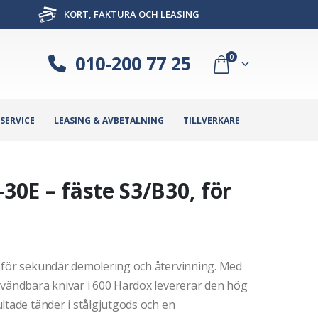
KORT, FAKTURA OCH LEASING
010-200 77 25
0
SERVICE
LEASING & AVBETALNING
TILLVERKARE
-30E – fäste S3/B30, för
 för sekundär demolering och återvinning. Med
 vändbara knivar i 600 Hardox levererar den hög
ltade tänder i stålgjutgods och en