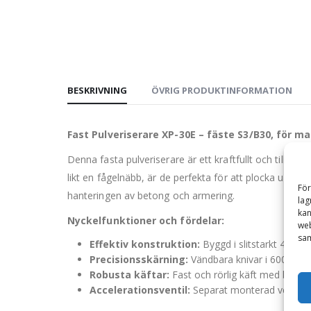
BESKRIVNING
ÖVRIG PRODUKTINFORMATION
Fast Pulveriserare XP-30E – fäste S3/B30, för ma
Denna fasta pulveriserare är ett kraftfullt och tillf
likt en fågelnäbb, är de perfekta för att plocka upp o
För
hanteringen av betong och armering.
lag
kan
Nyckelfunktioner och fördelar:
web
sam
Effektiv konstruktion:
Byggd i slitstarkt 400 H
Precisionsskärning:
Vändbara knivar i 600 Hardo
Robusta käftar:
Fast och rörlig käft med bultade
Accelerationsventil:
Separat monterad ventil ger