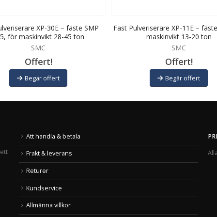
ulveriserare XP-30E – fäste SMP
Fast Pulveriserare XP-11E – fäste
5, för maskinvikt 28-45 ton
maskinvikt 13-20 ton
SMC
SMC
Offert!
Offert!
Begär offert
Begär offert
Att handla & betala
PR
ett
All
Frakt & leverans
Returer
Kundservice
Allmänna villkor