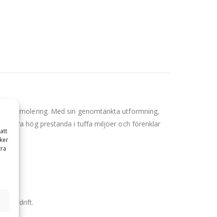
ekundär demolering. Med sin genomtänkta utformning,
leverera hög prestanda i tuffa miljöer och förenklar
att
ker
tra
idig drift.