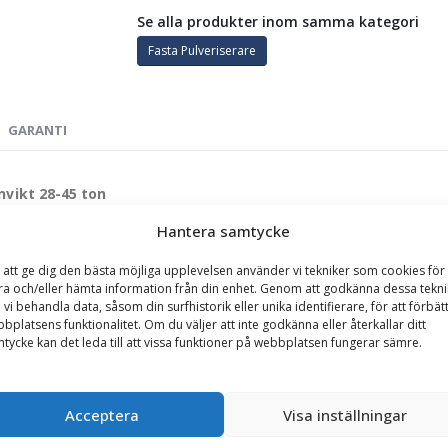
Se alla produkter inom samma kategori
Fasta Pulveriserare
GARANTI
nvikt 28-45 ton
örlitligt verktyg för entreprenörer som arbetar med återvinning och s
Hantera samtycke
ch bearbeta material direkt från marken. Verktyget är designat för att 
 att ge dig den bästa möjliga upplevelsen använder vi tekniker som cookies för 
ra och/eller hämta information från din enhet. Genom att godkänna dessa tekni
 vi behandla data, såsom din surfhistorik eller unika identifierare, för att förbät
bplatsens funktionalitet. Om du väljer att inte godkänna eller återkallar ditt
tycke kan det leda till att vissa funktioner på webbplatsen fungerar sämre.
ardox för maximal livslängd och hållbarhet.
x säkerställer hög effektivitet och enkel underhållning.
 tänder i slitstarkt stålgjutgods för ökad hållfasthet.
Acceptera
Visa inställningar
 en cykeltid på endast cirka 5 sekunder, vilket möjliggör snabb och sm