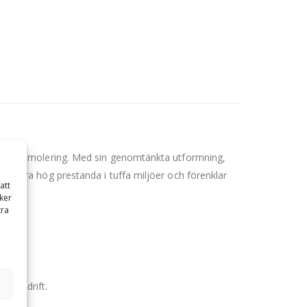
ekundär demolering. Med sin genomtänkta utformning,
leverera hög prestanda i tuffa miljöer och förenklar
att
ker
tra
idig drift.