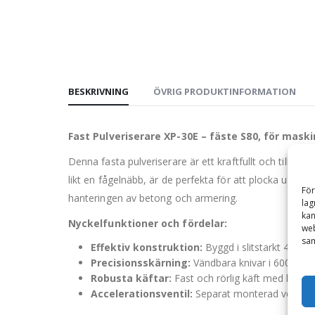
BESKRIVNING
ÖVRIG PRODUKTINFORMATION
Fast Pulveriserare XP-30E – fäste S80, för maski
Denna fasta pulveriserare är ett kraftfullt och tillf
likt en fågelnäbb, är de perfekta för att plocka upp o
För
hanteringen av betong och armering.
lag
kan
Nyckelfunktioner och fördelar:
web
sam
Effektiv konstruktion:
Byggd i slitstarkt 400 H
Precisionsskärning:
Vändbara knivar i 600 Hardo
Robusta käftar:
Fast och rörlig käft med bultade
Accelerationsventil:
Separat monterad ventil ger