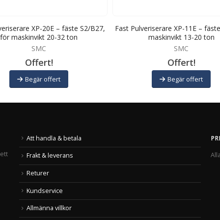
veriserare XP-20E – fäste S2/B27,
Fast Pulveriserare XP-11E – fäste
för maskinvikt 20-32 ton
maskinvikt 13-20 ton
SMC
SMC
Offert!
Offert!
Begär offert
Begär offert
Att handla & betala
PR
ett
All
Frakt & leverans
Returer
Kundservice
Allmänna villkor