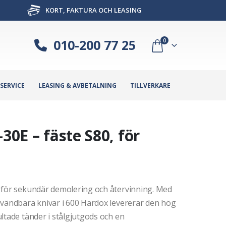
KORT, FAKTURA OCH LEASING
010-200 77 25
0
SERVICE
LEASING & AVBETALNING
TILLVERKARE
30E – fäste S80, för
 för sekundär demolering och återvinning. Med
 vändbara knivar i 600 Hardox levererar den hög
ltade tänder i stålgjutgods och en